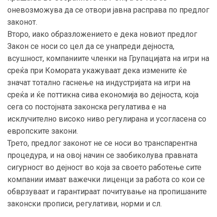
оневозможува да се отвори јавна расправа по предлог
законот.
Второ, иако образложението е дека новиот предлог
Закон се носи со цел да се унапреди дејноста,
всушност, компаниите членки на Групацијата на игри на
среќа при Комората укажуваат дека измените ќе
значат тотално гаснење на индустријата на игри на
среќа и ќе поттикна сива економија во дејноста, која
сега со постојната законска регулатива е на
исклучително високо ниво регулирана и усогласена со
европските закони.
Трето, предлог законот не се носи во транспарентна
процедура, и на овој начин се заобиколува правната
сигурност во дејност во која за своето работење сите
компании имаат важечки лиценци за работа со кои се
обврзуваат и гарантираат почитување на пропишаните
законски прописи, регулативи, норми и сл.