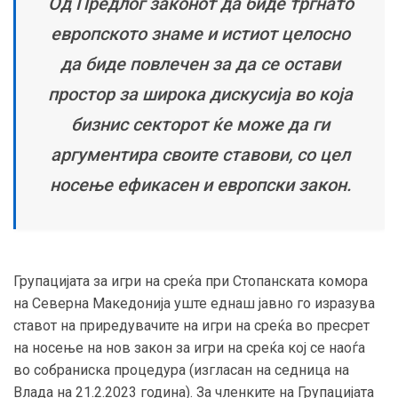
Од Предлог законот да биде тргнато
европското знаме и истиот целосно
да биде повлечен за да се остави
простор за широка дискусија во која
бизнис секторот ќе може да ги
аргументира своите ставови, со цел
носење ефикасен и европски закон.
Групацијата за игри на среќа при Стопанската комора
на Северна Македонија уште еднаш јавно го изразува
ставот на приредувачите на игри на среќа во пресрет
на носење на нов закон за игри на среќа кој се наоѓа
во собраниска процедура (изгласан на седница на
Влада на 21.2.2023 година). За членките на Групацијата