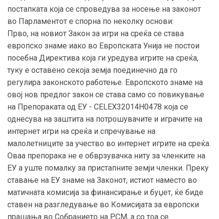
постапката која се спроведува за носење на законот
во Парламентот е спорна по неколку основи:
Прво, на новиот Закон за игри на среќа се става
европско знаме иако во Европската Унија не постои
посебна Директива која ги уредува игрите на среќа,
туку е оставено секоја земја поединечно да го
регулира законското работење. Европското знаме на
овој нов предлог закон се става само со повикување
на Препораката од ЕУ - CELEX32014H0478 која се
однесува на заштита на потрошувачите и играчите на
интернет игри на среќа и спречување на
малолетниците за учество во интернет игрите на среќа.
Оваа препорака не е обврзувачка ниту за членките на
ЕУ а уште помалку за пристапните земји членки. Преку
ставање на ЕУ знаме на Законот, истиот наместо во
матичната комисија за финансирање и буџет, ќе биде
ставен на разгледување во Комисијата за европски
прашања во Собранието на РСМ, а со тоа се