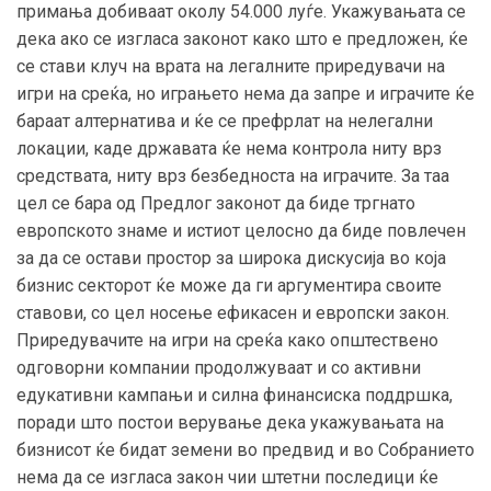
примања добиваат околу 54.000 луѓе. Укажувањата се
дека ако се изгласа законот како што е предложен, ќе
се стави клуч на врата на легалните приредувачи на
игри на среќа, но играњето нема да запре и играчите ќе
бараат алтернатива и ќе се префрлат на нелегални
локации, каде државата ќе нема контрола ниту врз
средствата, ниту врз безбедноста на играчите. За таа
цел се бара од Предлог законот да биде тргнато
европското знаме и истиот целосно да биде повлечен
за да се остави простор за широка дискусија во која
бизнис секторот ќе може да ги аргументира своите
ставови, со цел носење ефикасен и европски закон.
Приредувачите на игри на среќа како општествено
одговорни компании продолжуваат и со активни
едукативни кампањи и силна финансиска поддршка,
поради што постои верување дека укажувањата на
бизнисот ќе бидат земени во предвид и во Собранието
нема да се изгласа закон чии штетни последици ќе