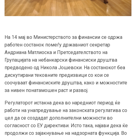
На 14 мај во Министерството за финансии се одржа
работен состанок помеѓу државниот секретар
Андриана Матлиоска и Претседателството на
Групацијата на небанкарски финансиски друштва
предводено од Никола Јошевски. На состанокот беа
дискутирани тековните предизвици со кои се
соочуваат финансиските друштва, како и можностите
за нивен понатамошен раст и развој.
Регулаторот истакна дека во наредниот период ќе
работи на унапредување на законската регулатива со
цел да се создадат дополнителни можности во
согласност со ЕУ директиви. Исто така, најави дека ќе
продолжи со зајакнување на надзорната функција. Во