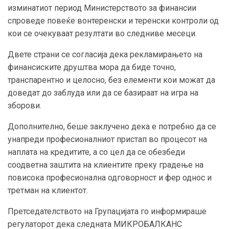
изминатиот период Министерството за финансии
спроведе повеќе вонтеренски и теренски контроли од
кои се очекуваат резултати во следниве месеци.
Двете страни се согласија дека рекламирањето на
финансиските друштва мора да биде точно,
транспарентно и целосно, без елементи кои можат да
доведат до заблуда или да се базираат на игра на
зборови.
Дополнително, беше заклучено дека е потребно да се
унапреди професионалниот пристап во процесот на
наплата на кредитите, а со цел да се обезбеди
соодветна заштита на клиентите преку градење на
повисока професионална одговорност и фер однос и
третман на клиентот.
Претседателството на Групацијата го информираше
регулаторот дека следната МИКРОБАЛКАНС