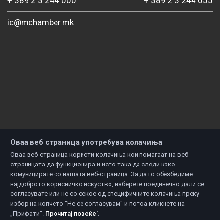
+ 389 2 3 244 000
+ 389 2 3 244 055
ic@mchamber.mk
Оваа веб страница употребува колачиња
Оваа веб-страница користи колачиња кои помагаат на веб-
страницата да функционира и исто така да следи како
комуницирате со нашата веб-страница. За да го обезбедиме
најдоброто корисничко искуство, изберете поединечно дали се
согласувате или не со секое од специфичните колачиња преку
избор на копчето "Не се согласувам" и потоа кликнете на
„Прифати“.
Прочитај повеќе'
.
Copyright © 2026 Developed by
Unet
. All rights reserved.