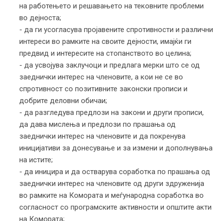
на работењето и решавањето на тековните проблеми
во дејноста;
- да ги усогласува пројавените спротивности и различни
интереси во рамките на своите дејности, имајќи ги
предвид и интересите на стопанството во целина;
- да усвојува заклучоци и предлага мерки што се од
заеднички интерес на членовите, а кои не се во
спротивност со позитивните законски прописи и
добрите деловни обичаи;
- да разгледува предлози на закони и други прописи,
да дава мислења и предлози по прашања од
заеднички интерес на членовите и да покренува
иницијативи за донесување и за измени и дополнувања
на истите;
- да иницира и да остварува соработка по прашања од
заеднички интерес на членовите од други здруженија
во рамките на Комората и меѓународна соработка во
согласност со програмските активности и општите акти
на Комората;