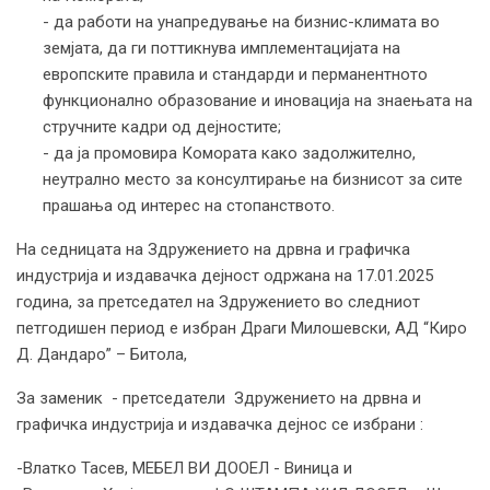
- да работи на унапредување на бизнис-климата во
земјата, да ги поттикнува имплементацијата на
европските правила и стандарди и перманентното
функционално образование и иновација на знаењата на
стручните кадри од дејностите;
- да ја промовира Комората како задолжително,
неутрално место за консултирање на бизнисот за сите
прашања од интерес на стопанството.
На седницата на Здружението на дрвна и графичка
индустрија и издавачка дејност одржана на 17.01.2025
година, за претседател на Здружението во следниот
петгодишен период е избран Драги Милошевски, АД “Киро
Д. Дандаро” – Битола,
За заменик - претседатели Здружението на дрвна и
графичка индустрија и издавачка дејнос се избрани :
-Влатко Тасев, МЕБЕЛ ВИ ДООЕЛ - Виница и