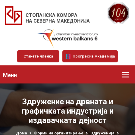
СТОПАНСКА КОМОРА
НА СЕВЕРНА МАКЕДОНИЈА
Станете членка
Прогресив Академија
Мени
Здружение на дрвната и
графичката индустрија и
издавачката дејност
Дома
Форми на организирање
Здруженија