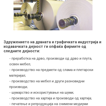
Здружението на дрвната и графичката индустрија и
издавачката дејност ги опфаќа фирмите од
следните дејности:
- преработка на дрво, производи од дрво и плута,
освен мебел;
- производство на предмети од слама и плетарски
материјал;
- производство на мебел и други разновидни
производи;
- шумарство и искористување на шуми;
- производство на хартија и производи од хартија;
- печатење и репродукција на снимени медиуми