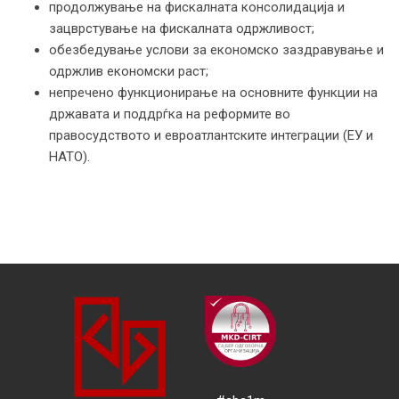
продолжување на фискалната консолидација и
зацврстување на фискалната одржливост;
обезбедување услови за економско заздравување и
одржлив економски раст;
непречено функционирање на основните функции на
државата и поддрѓка на реформите во
правосудството и евроатлантските интеграции (ЕУ и
НАТО).