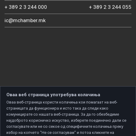
+ 389 2 3 244 000
+ 389 2 3 244 055
ic@mchamber.mk
Оваа веб страница употребува колачиња
Оваа веб-страница користи колачиња кои помагаат на веб-
страницата да функционира и исто така да следи како
комуницирате со нашата веб-страница. За да го обезбедиме
најдоброто корисничко искуство, изберете поединечно дали се
согласувате или не со секое од специфичните колачиња преку
избор на копчето "Не се согласувам" и потоа кликнете на