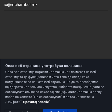
ic@mchamber.mk
Оваа веб страница употребува колачиња
Оваа веб-страница користи колачиња кои помагаат на веб-
страницата да функционира и исто така да следи како
комуницирате со нашата веб-страница. За да го обезбедиме
најдоброто корисничко искуство, изберете поединечно дали се
согласувате или не со секое од специфичните колачиња преку
избор на копчето "Не се согласувам" и потоа кликнете на
„Прифати“.
Прочитај повеќе'
.
Copyright © 2026 Developed by
Unet
. All rights reserved.
Политика за приватност
|
Политика за колачиња