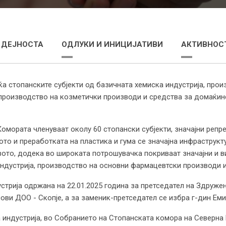
 ДЕЈНОСТА
ОДЛУКИ И ИНИЦИЈАТИВИ
АКТИВНОСТ
а стопанските субјекти од базичната хемиска индустрија, прои
производство на козметички производи и средства за домаќинс
омората членуваат околу 60 стопански субјекти, значајни репре
ото и преработката на пластика и гума се значајна инфраструкт
вото, додека во широката потрошувачка покриваат значајни и в
ндустрија, производство на основни фармацевтски производи 
стрија одржана на 22.01.2025 година за претседател на Здруже
ви ДОО - Скопје, а за заменик-претседател се избра г-дин Еми
 индустрија, во Собранието на Стопанската комора на Северна 