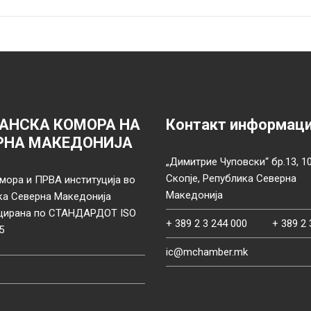
АНСКА КОМОРА НА
Контакт информац
РНА МАКЕДОНИЈА
„Димитрие Чуповски“ бр.13, 1
Скопје, Република Северна
мора и ПРВА институција во
Македонија
ка Северна Македонија
цирана по СТАНДАРДОТ ISO
+ 389 2 3 244 000
+ 389 2 
5
ic@mchamber.mk