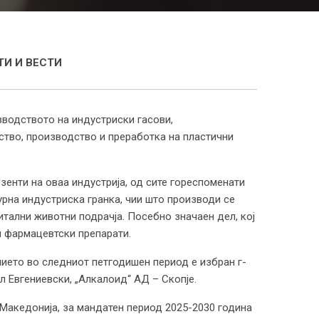
И И ВЕСТИ
зводството на индустриски гасови,
тво, производство и преработка на пластични
зенти на оваа индустрија, од сите гореспоменати
урна индустриска гранка, чии што производи се
итални животни подрачја. Посебно значаен дел, кој
и фармацевтски препарати.
нието во следниот петгодишен период е избран г-
л Евгениевски, „Алкалоид“ АД – Скопје.
Македонија, за мандатен период 2025-2030 година