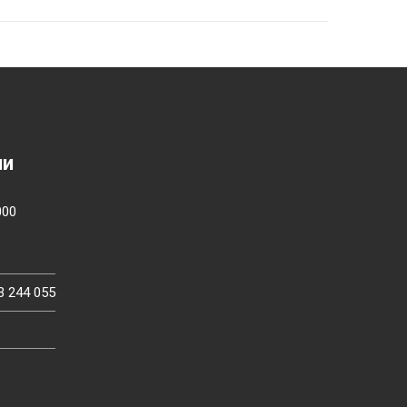
ии
000
3 244 055