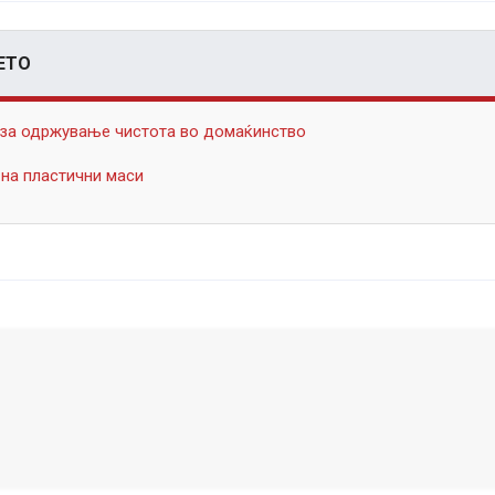
ЕТО
а за одржување чистота во домаќинство
 на пластични маси