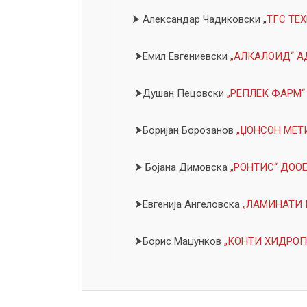
⮞
Александар Чадиковски „
ТГС ТЕ
⮞Емил Евгениевски
„АЛКАЛОИД“ АД
⮞Душан Пецовски
„РЕПЛЕК ФАРМ“ 
⮞Боријан Борозанов
„ЏОНСОН МЕТИ
⮞ Бојана Димовска
„РОНТИС“ ДОО
⮞Евгенија Ангеловска
„ЛАМИНАТИ 
⮞Борис Маџунков
„КОНТИ ХИДРОПЛ