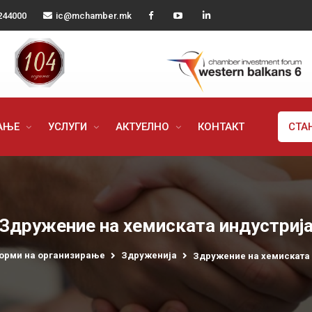
244000
ic@mchamber.mk
РАЊЕ
УСЛУГИ
АКТУЕЛНО
КОНТАКТ
СТА
Здружение на хемиската индустриј
орми на организирање
Здруженија
Здружение на хемиската 