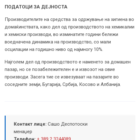
ПОДАТОЦИ ЗА ДЕЈНОСТА
Производителите на средства за одржување на хигиена во
домаќинствата, како дел од производството на хемикалии
и хемиски производи, во изминатите години бележи
воедначена динамика на производство, со мали
осцилации на годишно ниво од најмногу 10%.
Најголем дел од производството е наменето за домашен
пазар, но се позабележителен е и извозот на овие
производи. Засега тие се извезуваат на пазарите во
соседните земји, Бугарија, Србија, Косово и Албанија.
Контакт лице:
Сашо Деспотоски
менаџер
Телефон:
+ 389 2 3244089