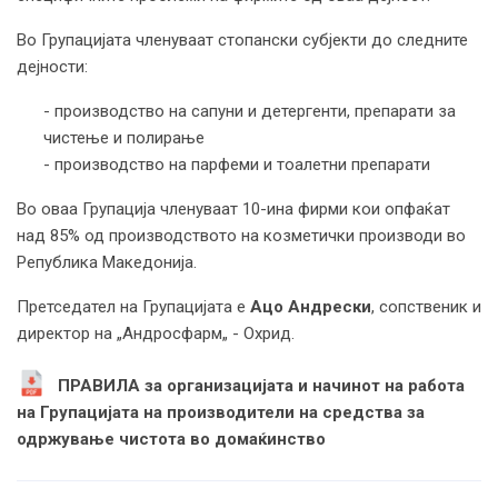
Во Групацијата членуваат стопански субјекти до следните
дејности:
- производство на сапуни и детергенти, препарати за
чистење и полирање
- производство на парфеми и тоалетни препарати
Во оваа Групација членуваат 10-ина фирми кои опфаќат
над 85% од производството на козмeтички производи во
Република Македонија.
Претседател на Групацијата е
Ацо Андрески
, сопственик и
директор на „Андросфарм„ - Охрид.
ПРАВИЛА за организацијата и начинот на работа
на Групацијата на производители на средства за
одржување чистота во домаќинство