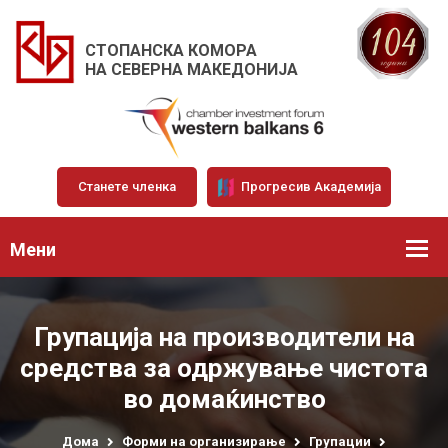
СТОПАНСКА КОМОРА
НА СЕВЕРНА МАКЕДОНИЈА
Станете членка
Прогресив Академија
Мени
Групација на производители на
средства за одржување чистота
во домаќинство
Дома
Форми на организирање
Групации