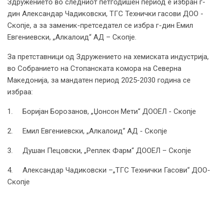
Здружението во следниот петгодишен период е избран г-
дин Александар Чадиковски, ТГС Технички гасови ДОО -
Скопје, а за заменик-претседател се избра г-дин Емил
Евгениевски, „Алкалоид“ АД – Скопје.
За претставници од Здружението на хемиската индустрија,
во Собранието на Стопанската комора на Северна
Македонија, за мандатен период 2025-2030 година се
избраa:
1. Боријан Борозанов, „Џонсон Мети“ ДООЕЛ - Скопје
2. Емил Евгениевски, „Алкалоид“ АД - Скопје
3. Душан Пецовски, „Реплек Фарм“ ДООЕЛ – Скопје
4. Александар Чадиковски –„ТГС Технички Гасови“ ДОО-
Скопje