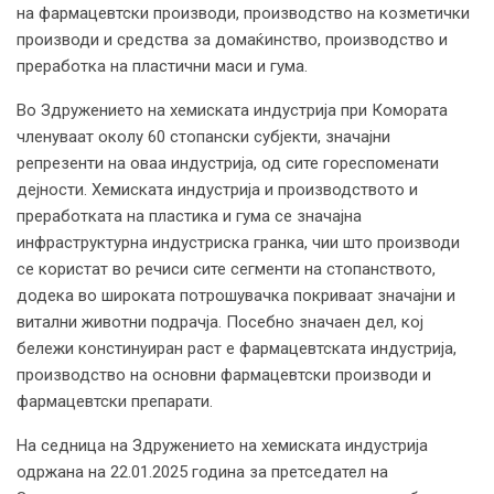
на фармацевтски производи, производство на козметички
производи и средства за домаќинство, производство и
преработка на пластични маси и гума.
Во Здружението на хемиската индустрија при Комората
членуваат околу 60 стопански субјекти, значајни
репрезенти на оваа индустрија, од сите гореспоменати
дејности. Хемиската индустрија и производството и
преработката на пластика и гума се значајна
инфраструктурна индустриска гранка, чии што производи
се користат во речиси сите сегменти на стопанството,
додека во широката потрошувачка покриваат значајни и
витални животни подрачја. Посебно значаен дел, кој
бележи констинуиран раст е фармацевтската индустрија,
производство на основни фармацевтски производи и
фармацевтски препарати.
На седница на Здружението на хемиската индустрија
одржана на 22.01.2025 година за претседател на