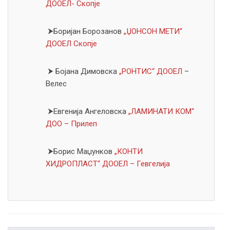
ДООЕЛ- Скопје
⮞Боријан Борозанов
„ЏОНСОН МЕТИ“
ДООЕЛ Скопје
⮞ Бојана Димовска
„РОНТИС“ ДООЕЛ
–
Велес
⮞Евгенија Ангеловска
„ЛАМИНАТИ КОМ“
ДОО – Прилеп
⮞Борис Маџунков
„КОНТИ
ХИДРОПЛАСТ“ ДООЕЛ – Гевгелија