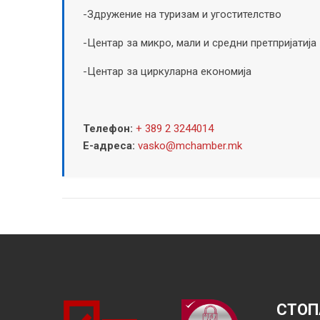
-Здружение на туризам и угостителство
-Центар за микро, мали и средни претпријатија
-Центар за циркуларна економија
Телефон:
+ 389 2 3244014
Е-адреса:
vasko@mchamber.mk
СТОП