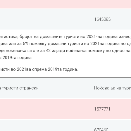
1643083
истика, бројот на домашните туристи во 2021-ва година изнесу
дина или за 5% помалку домашни туристи во 2021ва година во од
јади ноќевања што е за 42 илјади ноќевања помалку во однос н
 2019та година.
исти во 2021ва спрема 2019та година.
 туристи-странски
Ноќевања на тур
1577771
670460