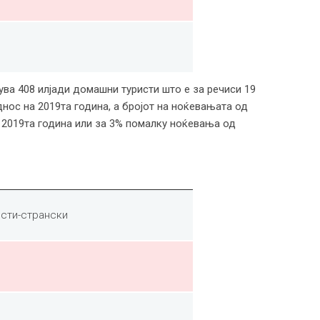
ва 408 илјади домашни туристи што е за речиси 19
нос на 2019та година, а бројот на ноќевањата од
а 2019та година или за 3% помалку ноќевања од
исти-странски