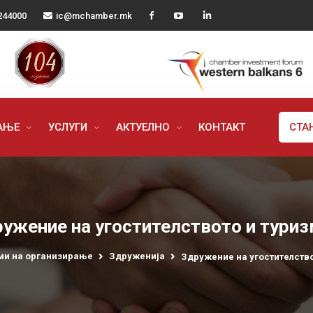
244000
ic@mchamber.mk
РАЊЕ
УСЛУГИ
АКТУЕЛНО
КОНТАКТ
СТА
ужение на угостителството и тури
ми на организирање
Здруженија
Здружение на угостителство