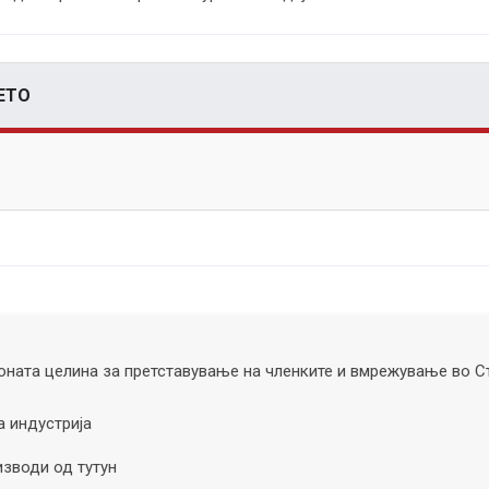
ЕТО
ната целина за претставување на членките и вмрежување во С
а индустрија
изводи од тутун