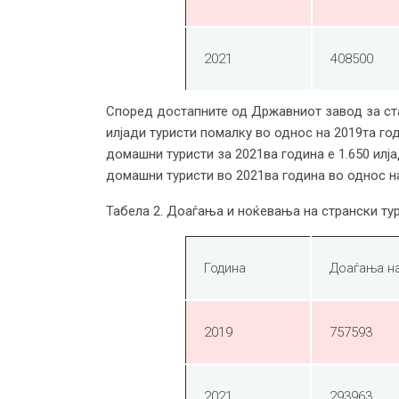
2021
408500
Според достапните од Државниот завод за стат
илјади туристи помалку во однос на 2019та го
домашни туристи за 2021ва година е 1.650 ил
домашни туристи во 2021ва година во однос на
Табела 2. Доаѓања и ноќевања на странски тур
Година
Доаѓања на
2019
757593
2021
293963