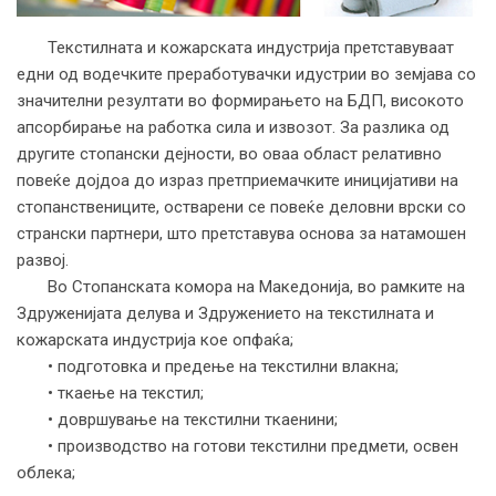
Текстилната и кожарската индустрија претставуваат
едни од водечките преработувачки идустрии во земјава со
значителни резултати во формирањето на БДП, високото
апсорбирање на работка сила и извозот. За разлика од
другите стопански дејности, во оваа област релативно
повеќе дојдоа до израз претприемачките иницијативи на
стопанствениците, остварени се повеќе деловни врски со
странски партнери, што претставува основа за натамошен
развој.
Во Стопанската комора на Македонија, во рамките на
Здруженијата делува и Здружението на текстилната и
кожарската индустрија кое опфаќа;
• подготовка и предење на текстилни влакна;
• ткаење на текстил;
• довршување на текстилни ткаенини;
• производство на готови текстилни предмети, освен
облека;