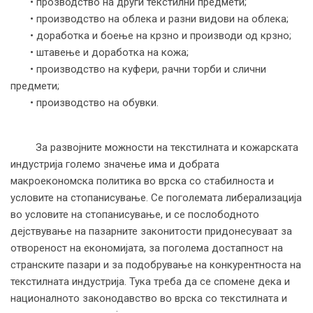
• прозводство на други текстилни предмети;
• производство на облека и разни видови на облека;
• доработка и боење на крзно и производи од крзно;
• штавење и доработка на кожа;
• производство на куфери, рачни торби и слични
предмети;
• производство на обувки.
За развојните можности на текстилната и кожарската
индустрија големо значење има и добрата
макроекономска политика во врска со стабилноста и
условите на стопанисување. Се поголемата либерализација
во условите на стопанисување, и се послободното
дејствување на пазарните законитости придонесуваат за
отвореност на економијата, за поголема достапност на
странските пазари и за подобрување на конкурентноста на
текстилната индустрија. Тука треба да се спомене дека и
националното законодавство во врска со текстилната и