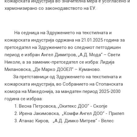
кожарската индустрија во значителна мера е усогласено и
хармонизирано со законодавството на ЕУ.
На седница на Здружението на текстилната и
кожарската индустрија одржана на 21.01.2025 година за
претседател на Здружението во следниот петгодишен
период е избран Ангел Димитров, „А.Д. Мода“ – Свети
Николе, а за заменик-претседател се избра: Лидија
Милановска, „Де Марко ДООЕЛ“ – Куманово.
За претставници од Здружението на текстилната и
кожарската индустрија, во Собранието на Стопанската
комора на Македонија, за мандатен период 2025-2030
година се избраa:
1. Весна Петровска, „Окитекс ДОО“ - Скопје
2. Ирена Јакимовска, „Комфи Ангел ДОО“ - Прилеп
3. Атанас Киров, „A.Д. Димко Митрев“ - Велес