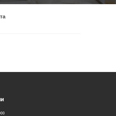
та
ии
000