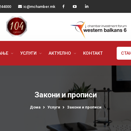
244000
ic@mchamber.mk
РАЊЕ
УСЛУГИ
АКТУЕЛНО
КОНТАКТ
СТА
Закони и прописи
Дома
Услуги
Закони и прописи