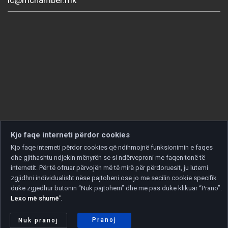
Kjo faqe interneti përdor cookies
Kjo faqe interneti përdor cookies që ndihmojnë funksionimin e faqes
dhe gjithashtu ndjekin mënyrën se si ndërveproni me faqen tonë të
internetit. Për të ofruar përvojën më të mirë për përdoruesit, ju lutemi
zgjidhni individualisht nëse pajtoheni ose jo me secilin cookie specifik
duke zgjedhur butonin “Nuk pajtohem” dhe më pas duke klikuar “Prano”.
Lexo më shumë'
.
Copyright © 2026 Developed by
Unet
. All rights reserved.
Politika e privatësisë
|
Politika e cookies
Pranoj
Nuk pranoj