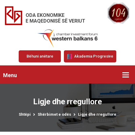
ODA EKONOMIKE
E MAQEDONISË SË VERIUT
Bëhuni anëtare
Akademia Progresive
Menu
Ligje dhe rregullore
Shtëpi
Shërbimet e odës
Ligje dhe rregullore