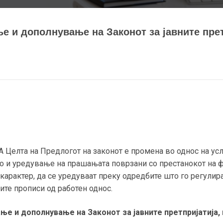
е и дополнување на Законот за јавните прет
елта на Предлогот на законот е промена во однос на усло
ако и уредување на прашањата поврзани со престанокот на ф
н карактер, да се уредуваат преку одредбите што го регули
ите прописи од работен однос.
ње и дополнување на Законот за јавните претпријатија,