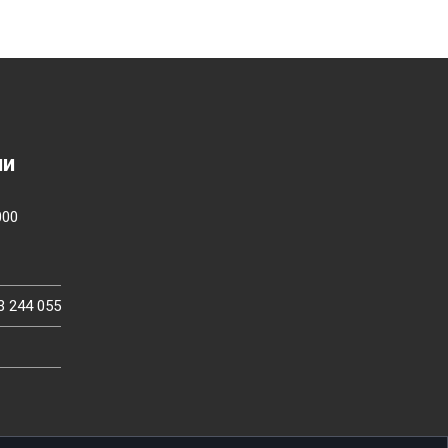
ии
000
3 244 055