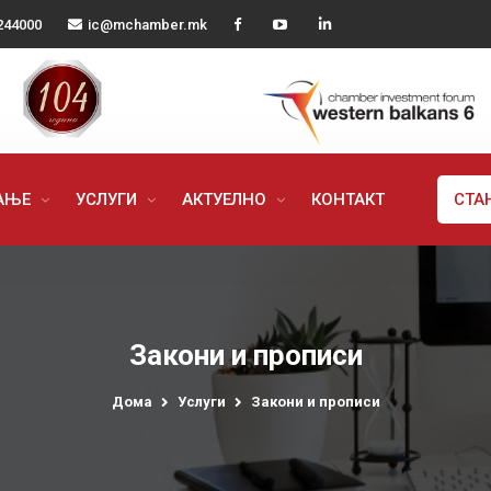
244000
ic@mchamber.mk
РАЊЕ
УСЛУГИ
АКТУЕЛНО
КОНТАКТ
СТА
Закони и прописи
Дома
Услуги
Закони и прописи