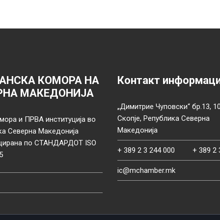
АНСКА КОМОРА НА
Контакт информац
РНА МАКЕДОНИЈА
„Димитрие Чуповски“ бр.13, 1
Скопје, Република Северна
мора и ПРВА институција во
Македонија
ка Северна Македонија
цирана по СТАНДАРДОТ ISO
+ 389 2 3 244 000
+ 389 2 
5
ic@mchamber.mk