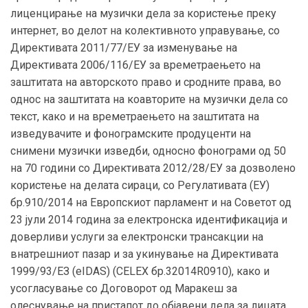
лиценцирање на музички дела за користење преку
интернет, во делот на колективното управување, со
Директивата 2011/77/ЕУ за изменување на
Директивата 2006/116/ЕУ за времетраењето на
заштитата на авторското право и сродните права, во
однос на заштитата на коавторите на музички дела со
текст, како и на времетраењето на заштитата на
изведувачите и фонограмските продуценти на
снимени музички изведби, односно фонограми од 50
на 70 години со Директивата 2012/28/ЕУ за дозволено
користење на делата сираци, со Регулативата (ЕУ)
бр.910/2014 на Eвропскиот парламент и на Советот од
23 јули 2014 година за електронска идентификација и
доверливи услуги за електронски трансакции на
внатрешниот пазар и за укинување на Директивата
1999/93/ЕЗ (eIDAS) (CELEX бр.32014R0910), како и
усогласување со Договорот од Маракеш за
олеснување на пристапот до објавени дела за лицата