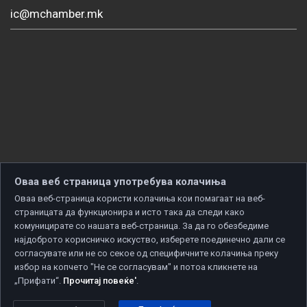
ic@mchamber.mk
Оваа веб страница употребува колачиња
Оваа веб-страница користи колачиња кои помагаат на веб-
страницата да функционира и исто така да следи како
комуницирате со нашата веб-страница. За да го обезбедиме
најдоброто корисничко искуство, изберете поединечно дали се
согласувате или не со секое од специфичните колачиња преку
избор на копчето "Не се согласувам" и потоа кликнете на
„Прифати“.
Прочитај повеќе'
.
Copyright © 2026 Developed by
Unet
. All rights reserved.
Политика за приватност
|
Политика за колачиња