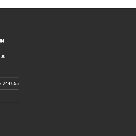
ии
000
3 244 055