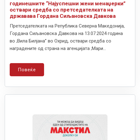
годинешните “Најуспешни жени менаџерки”
оствари средба со претседателката на
државава Гордана Сиљановска Давкова
Претседателката на Република Северна Македонија,
Гордана Сиљановска Давкова на 13.07.2024 година
во ;Вила Билјана” во Охрид, оствари средба со
наградените од страна на агенцијата ;Мари...
Повеќе