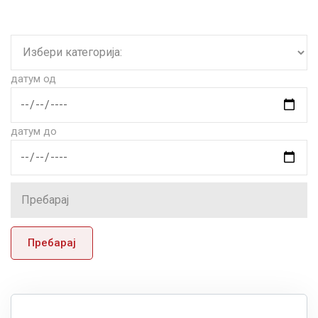
датум од
датум до
Пребарај