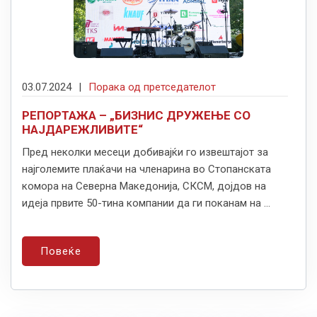
03.07.2024
|
Порака од претседателот
РЕПОРТАЖА – „БИЗНИС ДРУЖЕЊЕ СО
НАЈДАРЕЖЛИВИТЕ“
Пред неколки месеци добивајќи го извештајот за
најголемите плаќачи на членарина во Стопанската
комора на Северна Македонија, СКСМ, дојдов на
идеја првите 50-тина компании да ги поканам на ...
Повеќе