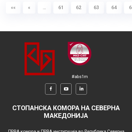
««
«
…
61
62
63
64
6
#abs1m
СТОПАНСКА КОМОРА НА СЕВЕРНА
МАКЕДОНИЈА
ПРВА комора и ПРВА институција во Република Северна