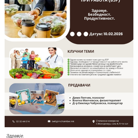
З
дравје
.