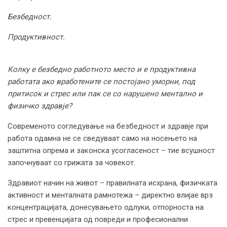
Безбедност
.
Продуктивност
.
Колку е безбедно работното место и е продуктивна
работата ако вработените се постојано уморни, под
притисок и стрес или пак се со нарушено ментално и
физичко здравје?
Современото согледување на безбедност и здравје при
работа одамна не се сведуваат само на носењето на
заштитна опрема и законска усогласеност – тие всушност
започнуваат со грижата за човекот.
Здравиот начин на живот – правилната исхрана, физичката
активност и менталната рамнотежа – директно влијае врз
концентрацијата, донесувањето одлуки, отпорноста на
стрес и превенцијата од повреди и професионални