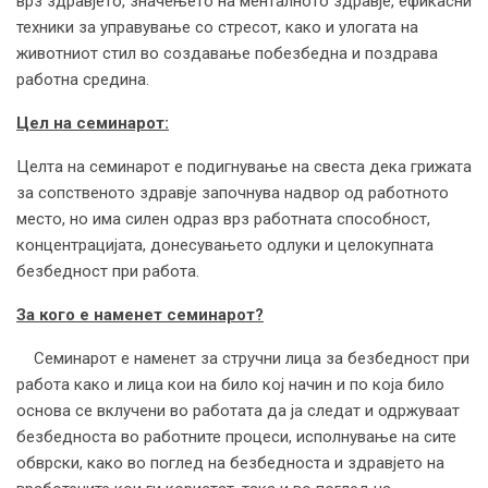
врз здравјето, значењето на менталното здравје, ефикасни
техники за управување со стресот, како и улогата на
животниот стил во создавање побезбедна и поздрава
работна средина.
Цел на семинарот:
Целта на семинарот е подигнување на свеста дека грижата
за сопственото здравје започнува надвор од работното
место, но има силен одраз врз работната способност,
концентрацијата, донесувањето одлуки и целокупната
безбедност при работа.
За кого е наменет семинарот?
Семинарот е наменет за стручни лица за безбедност при
работа како и лица кои на било кој начин и по која било
основа се вклучени во работата да ја следат и одржуваат
безбедноста во работните процеси, исполнување на сите
обврски, како во поглед на безбедноста и здравјето на