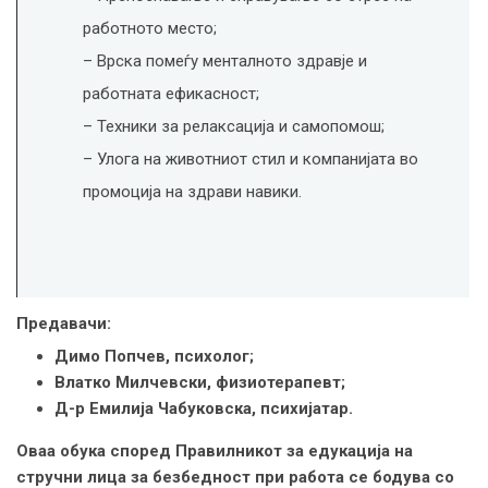
работното место;
– Врска помеѓу менталното здравје и
работната ефикасност;
– Техники за релаксација и самопомош;
– Улога на животниот стил и компанијата во
промоција на здрави навики.
Предавачи:
Димо Попчев, психолог;
Влатко Милчевски, физиотерапевт;
Д-р Емилија Чабуковска, психијатар.
Оваа обука според Правилникот за едукација на
стручни лица за безбедност при работа се бодува со