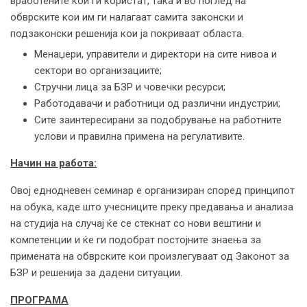
вработените кои ги користат, така и во поглед на
обврските кои им ги налагаат самита законски и
подзаконски решенија кои ја покриваат областа.
Менаџери, управители и директори на сите нивоа и
сектори во организациите;
Стручни лица за БЗР и човечки ресурси;
Работодавачи и работници од различни индустрии;
Сите заинтересирани за подобрување на работните
услови и правилна примена на регулативите.
Начин на работа:
Овој еднодневен семинар е организиран според принципот
на обука, каде што учесниците преку предавања и анализа
на студија на случај ќе се стекнат со нови вештини и
компетенции и ќе ги подобрат постојните знаења за
примената на обврските кои произлегуваат од Законот за
БЗР и решенија за дадени ситуации.
ПРОГРАМА