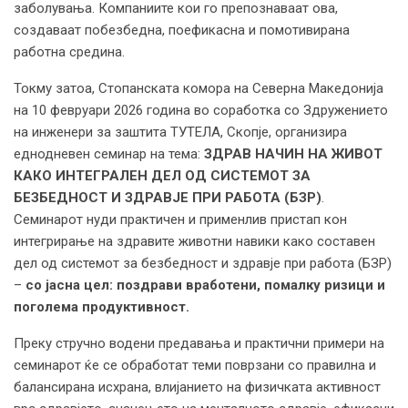
заболувања. Компаниите кои го препознаваат ова,
создаваат побезбедна, поефикасна и помотивирана
работна средина.
Токму затоа, Стопанската комора на Северна Македонија
на 10 февруари 2026 година во соработка со Здружението
на инженери за заштита ТУТЕЛА, Скопје, организира
еднодневен семинар на тема:
ЗДРАВ НАЧИН НА ЖИВОТ
КАКО ИНТЕГРАЛЕН ДЕЛ ОД СИСТЕМОТ ЗА
БЕЗБЕДНОСТ И ЗДРАВЈЕ ПРИ РАБОТА (БЗР)
.
Семинарот нуди практичен и применлив пристап кон
интегрирање на здравите животни навики како составен
дел од системот за безбедност и здравје при работа (БЗР)
–
со јасна цел: поздрави вработени, помалку ризици и
поголема продуктивност.
Преку стручно водени предавања и практични примери на
семинарот ќе се обработат теми поврзани со правилна и
балансирана исхрана, влијанието на физичката активност