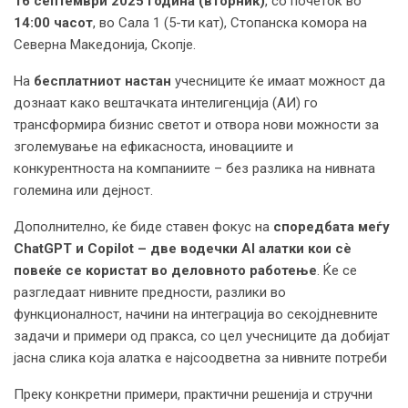
16 септември
2025 година (
вторник
)
, со почеток во
14
:00 часот
, во Сала 1 (5-ти кат), Стопанска комора на
Северна Македонија, Скопје.
На
бесплатниот настан
учесниците ќе имаат можност да
дознаат како вештачката интелигенција (АИ) го
трансформира бизнис светот и отвора нови можности за
зголемување на ефикасноста, иновациите и
конкурентноста на компаниите – без разлика на нивната
големина или дејност.
Дополнително, ќе биде ставен фокус на
споредбата меѓу
ChatGPT и Copilot – две водечки AI алатки кои сè
повеќе се користат во деловното работење
. Ќе се
разгледаат нивните предности, разлики во
функционалност, начини на интеграција во секојдневните
задачи и примери од пракса, со цел учесниците да добијат
јасна слика која алатка е најсоодветна за нивните потреби
Преку конкретни примери, практични решенија и стручни