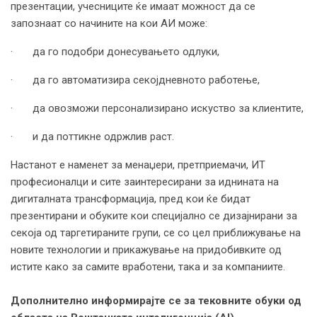
презентации, учесниците ќе имаат можност да се
запознаат со начините на кои АИ може:
· да го подобри донесувањето одлуки,
· да го автоматизира секојдневното работење,
· да овозможи персонализирано искуство за клиентите,
· и да поттикне одржлив раст.
Настанот е наменет за менаџери, претприемачи, ИТ
професионалци и сите заинтересирани за иднината на
дигиталната трансформација, пред кои ќе бидат
презентирани и обуките кои специјално се дизајнирани за
секоја од таргетираните групи, се со цел приближување на
новите технологии и прикажување на придобивките од
истите како за самите вработени, така и за компаниите.
Дополнително информирајте се за тековните обуки од