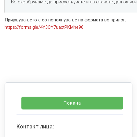
Ве охрабруваме да присуствувате и да станете дел од идн
Пријавувањето е со пополнување на формата во прилог:
https://forms.gle/4Y3CY7uaxtPKMhe96
Покана
Контакт лица: