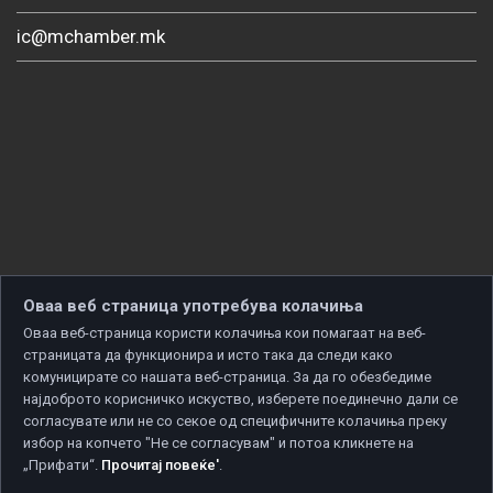
ic@mchamber.mk
Оваа веб страница употребува колачиња
Оваа веб-страница користи колачиња кои помагаат на веб-
страницата да функционира и исто така да следи како
комуницирате со нашата веб-страница. За да го обезбедиме
најдоброто корисничко искуство, изберете поединечно дали се
согласувате или не со секое од специфичните колачиња преку
избор на копчето "Не се согласувам" и потоа кликнете на
„Прифати“.
Прочитај повеќе'
.
Copyright © 2026 Developed by
Unet
. All rights reserved.