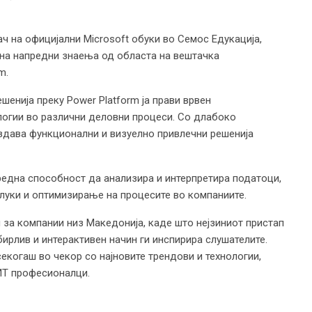
вач на официјални Microsoft обуки во Семос Едукација,
 на напредни знаења од областа на вештачка
m.
шенија преку Power Platform ја прави врвен
логии во различни деловни процеси. Со длабоко
создава функционални и визуелно привлечни решенија
редна способност да анализира и интерпретира податоци,
луки и оптимизирање на процесите во компаниите.
и за компании низ Македонија, каде што нејзиниот пристап
ирлив и интерактивен начин ги инспирира слушателите.
екогаш во чекор со најновите трендови и технологии,
 ИТ професионалци.
: