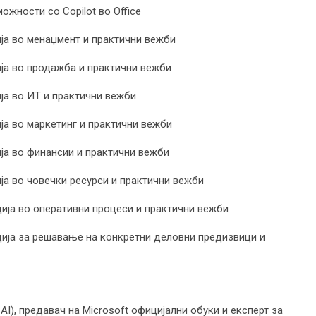
жности со Copilot во Office
ја во менаџмент и практични вежби
ја во продажба и практични вежби
ја во ИТ и практични вежби
ја во маркетинг и практични вежби
ја во финансии и практични вежби
ја во човечки ресурси и практични вежби
ија во оперативни процеси и практични вежби
ција за решавање на конкретни деловни предизвици и
(CAI), предавач на Microsoft официјални обуки и експерт за