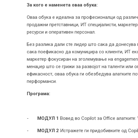
За кого е наменета оваа обука:
Оваа обука е идеална за професионалци од различн
продажни претставници, ИТ специјалисти, маркете
ресурси и оперативен персонал.
Без разлика дали сте лидер што сака да донесува
сака поефикасно да комуницира со клиенти, ИТ екс
маркетер фокусиран на зголемување на engagement
менаџер што се грижи за развојот на таленти или 
ефикасност, оваа обука ги обезбедува алатките п
перформанси.
Програма:
-
МОДУЛ 1
Вовед во Copilot за Office алатките:
-
МОДУЛ 2
Истражете ги придобивките од Copilo