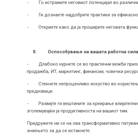
- Го истражите неговиот потенцијал во различни 
- Ги дознаете најдобрите практики за ефикасно 
- Откриете како да ја проширите неговата функц
II.
Оспособување на вашата работна сила с
- Длабоко нурнете се во практични вежби прилаг
продажба, ИТ, маркетинг, финансии, човечки ресур
- Стекнете непроценливо искуство во користењет
предизвици.
- Развијте ги вештините за креирање влијателни
зголемувајќи ја продуктивноста на вашиот тим.
Придружете ни се на ова трансформативно патување
знаењето за да се истакнете.