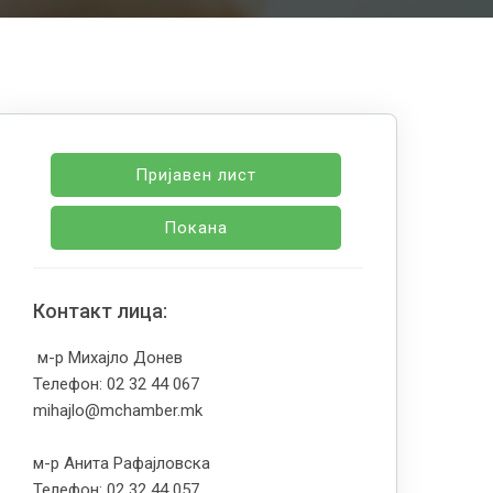
Пријавен лист
Покана
Контакт лица:
м-р Михајло Донев
Телефон: 02 32 44 067
mihajlo@mchamber.mk
м-р Анита Рафајловска
Телефон: 02 32 44 057