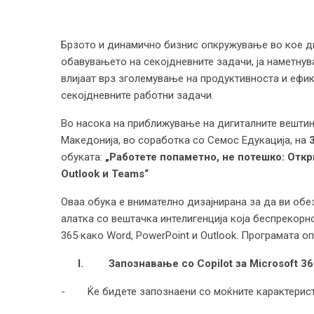
Брзото и динамично бизнис опкружување во кое ди
обавувањето на секојдневните задачи, ја наметнув
влијаат врз зголемување на продуктивноста и ефи
секојдневните работни задачи.
Во насока на приближување на дигиталните вештин
Македонија, во соработка со Семос Едукација, на
обуката:
„Работете попаметно, не потешко: Откриј
Outlook и Teams“
Оваа обука е внимателно дизајнирана за да ви обе
алатка со вештачка интелигенција која беспрекорн
365 како Word, PowerPoint и Outlook. Програмата о
I.
Запознавање со Copilot за Microsoft 36
- Ќе бидете запознаени со моќните карактеристи