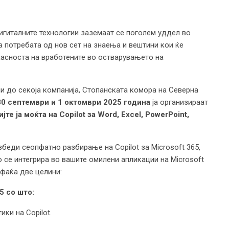
гиталните технологии заземаат се поголем уддел во
а потребата од нов сет на знаења и вештини кои ќе
касноста на вработените во остварувањето на
и до секоја компанија, Стопанската комора на Северна
30
септември и 1 октомври 2025 година
ја организираат
те ја моќта на Copilot за Word, Excel, PowerPoint,
збеди сеопфатно разбирање на Copilot за Microsoft 365,
о се интегрира во вашите омилени апликации на Microsoft
пфаќа две целини:
5 со што:
ки на Copilot.