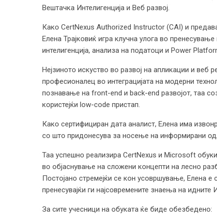
Вештачка Интелигенција и Веб развој.
Како CertNexus Authorized Instructor (CAI) и преда
Елена Трајковиќ игра клучна улога во пренесување
интелигенција, анализа на податоци и Power Platfor
Нејзиното искуство во развој на апликации и веб ре
професионалец во интеграцијата на модерни техно
познавање на front-end и back-end развојот, таа 
користејќи low-code пристап.
Како сертифициран дата аналист, Елена има извон
со што придонесува за носење на информирани од
Таа успешно реализира CertNexus и Microsoft обук
во објаснување на сложени концепти на лесно разб
Постојано стремејќи се кон усовршување, Елена е с
пренесувајќи ги најсовремените знаења на идните
За сите учесници на обуката ќе биде обезбедено