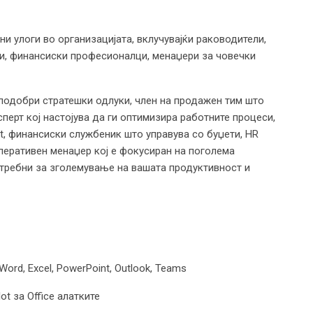
и улоги во организацијата, вклучувајќи раководители,
ри, финансиски професионалци, менаџери за човечки
 подобри стратешки одлуки, член на продажен тим што
перт кој настојува да ги оптимизира работните процеси,
, финансиски службеник што управува со буџети, HR
оперативен менаџер кој е фокусиран на поголема
отребни за зголемување на вашата продуктивност и
 Word, Excel, PowerPoint, Outlook, Teams
t за Office алатките