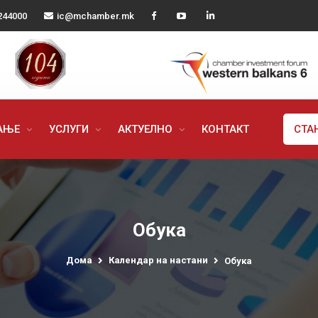
244000
ic@mchamber.mk
РАЊЕ
УСЛУГИ
АКТУЕЛНО
КОНТАКТ
СТА
Обука
Дома
Календар на настани
Обука