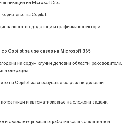
апликации на Microsoft 365.
користење на Copilot.
ионалност со додатоци и графички конектори.
о Copilot за use cases на Microsoft 365
одени на седум клучни деловни области: раководители,
си и операции.
о на Copilot за справување со реални деловни
 потсетници и автоматизирање на сложени задачи,
 и овластете ја вашата работна сила со алатките и