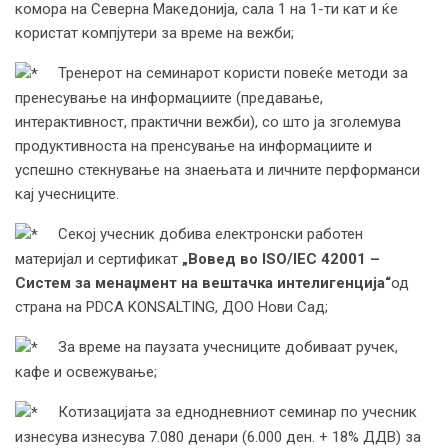
комора на Северна Македонија, сала 1 на 1-ти кат и ќе
користат компјутери за време на вежби;
Тренерот на семинарот користи повеќе методи за
пренесување на информациите (предавање,
интерактивност, практични вежби), со што ја зголемува
продуктивноста на пренсување на информациите и
успешно стекнување на знаењата и личните перформанси
кај учесниците.
Секој учесник добива електронски работен
материјал и сертификат
„Вовед во ISO/IEC 42001 –
Систем за менаџмент на вештачка интелигенција“
од
страна на PDCA KONSALTING, ДОО Нови Сад;
За време на паузата учесниците добиваат ручек,
кафе и освежување;
Котизацијата за еднодневниот семинар по учесник
изнесува изнесува 7.080 денари (6.000 ден. + 18% ДДВ) за