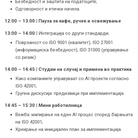
Безбедност и заштита на податоците;
Одговорност и етички начела.
12:00 – 13:00
|
Пауза за
кафе,
ручек
и освежување
13:00 – 14:00
| Интеграција со други стандарди;
Поврзаност со ISO 9001 (квалитет), ISO 27001
(информациска безбедност), ISO 31000 (управување
со ризик).
14:00 – 14:45
|
Студии на случај и примена во практика
Како компаниите управуваат со AI проекти согласно
ISO 42001;
Групна дискусија: предизвици при имплементација.
14:45 – 15:30
|
Мини работилница
Вежба: мапирање на еден AI процес според барањата
на ISO 42001;
Креирање на иницијален план за имплементација.