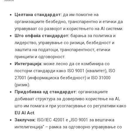
Цел
та
на стандардот
:
да им помогне на
организациите безбедно, транспарентно и етички да
управуваат со развојот и користењето на AI системи.
Што опфаќа
стандардот
:
барања за политика и
лидерство, управување со ризици, безбедност и
заштита на податоци, транспарентност, етички
принципи и одговорност.
Интеграција:
може лесно да се комбинира со
постојни стандарди како ISO 9001 (квалитет), ISO
27001 (информациска безбедност) и ISO 31000
(ризик).
Придобивка
од стандардот
:
организациите
добиваат структура за доверливо користење на AI,
што им помага и при усогласување со регулативи како
EU AI Act
.
Заклучок:
ISO/IEC 42001 е „ISO 9001 за вештачка
интелигенција“ – рамка за одговорно управување со