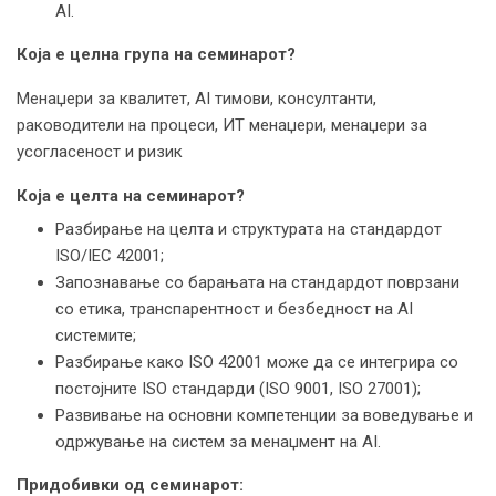
AI.
Која е целна група на семинарот?
Менаџери за квалитет, AI тимови, консултанти,
раководители на процеси, ИТ менаџери, менаџери за
усогласеност и ризик
Која е целта на семинарот?
Разбирање на целта и структурата на стандардот
ISO/IEC 42001;
Запознавање со барањата на стандардот поврзани
со етика, транспарентност и безбедност на AI
системите;
Разбирање како ISO 42001 може да се интегрира со
постојните ISO стандарди (ISO 9001, ISO 27001);
Развивање на основни компетенции за воведување и
одржување на систем за менаџмент на AI.
Придобивки од семинарот: