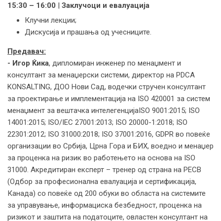
15:30 – 16:00
|
Заклучоци и евалуација
Клучни лекции;
Дискусија и прашања од учесниците.
Предавач:
- Игор Ќика
, дипломиран инженер по менаџмент и
консултант за менаџерски системи, директор на PDCA
KONSALTING, ДОО Нови Сад, водечки стручен консултант
за проектирање и имплементација на ISO 420001 за систем
менаџмент за вештачка интелегенцијаISO 9001:2015; ISO
14001:2015; ISO/IEC 27001:2013; ISO 20000-1:2018; ISO
22301:2012; ISO 31000:2018; ISO 37001:2016, GDPR во повеќе
организации во Србија, Црна Гора и БИХ, воедно и менаџер
за проценка на ризик во работењето на основа на ISO
31000. Акредитиран експерт – тренер од страна на PECB
(Одбор за професионална евалуација и сертификација,
Канада) со повеќе од 200 обуки во областа на системите
за управување, информациска безбедност, проценка на
ризикот и заштита на податоците, овластен консултант на