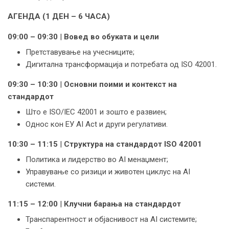
АГЕНДА (1 ДЕН – 6 ЧАСА)
09:00 – 09:30
|
Вовед во обуката и цели
Претставување на учесниците;
Дигитална трансформација и потребата од ISO 42001.
09:30 – 10:30
|
Основни поими и контекст на
стандардот
Што е ISO/IEC 42001 и зошто е развиен;
Однос кон ЕУ AI Act и други регулативи.
10:30 – 11:15
|
Структура на стандардот ISO 42001
Политика и лидерство во AI менаџмент;
Управување со ризици и животен циклус на AI
системи.
11:15 – 12:00
|
Клучни барања на стандардот
Транспарентност и објаснивост на AI системите;