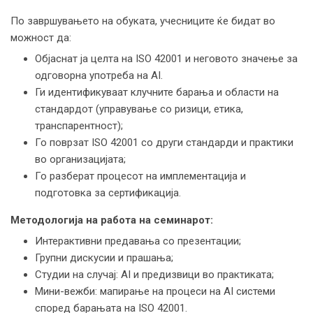
По завршувањето на обуката, учесниците ќе бидат во
можност да:
Објаснат ја целта на ISO 42001 и неговото значење за
одговорна употреба на AI.
Ги идентификуваат клучните барања и области на
стандардот (управување со ризици, етика,
транспарентност);
Го поврзат ISO 42001 со други стандарди и практики
во организацијата;
Го разберат процесот на имплементација и
подготовка за сертификација.
Методологија на работа на семинарот:
Интерактивни предавања со презентации;
Групни дискусии и прашања;
Студии на случај: AI и предизвици во практиката;
Мини-вежби: мапирање на процеси на AI системи
според барањата на ISO 42001.