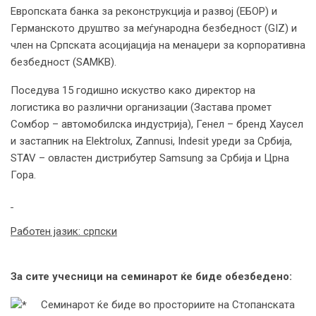
Европската банка за реконструкција и развој (ЕБОР) и
Германското друштво за меѓународна безбедност (GIZ) и
член на Српската асоцијација на менаџери за корпоративна
безбедност (SAMKB).
Поседува 15 годишно искуство како директор на
логистика во различни организации (Застава промет
Сомбор – автомобилска индустрија), Генел – бренд Хаусел
и застапник на Elektrolux, Zannusi, Indesit уреди за Србија,
STAV – овластен дистрибутер Samsung за Србија и Црна
Гора.
Работен јазик: српски
За сите учесници на семинарот ќе биде обезбедено:
Семинарот ќе биде во просториите на Стопанската