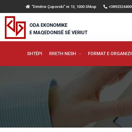
“Dimitrie Çupovski” nr.13, 1000 Shkup
+3892324400
ODA EKONOMIKE
E MAQEDONISË SË VERIUT
SHTËPI
RRETH NESH
FORMAT E ORGANIZ