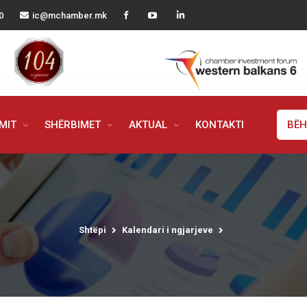
0
ic@mchamber.mk
IMIT
SHËRBIMET
AKTUAL
KONTAKTI
BËH
Shtëpi
Kalendari i ngjarjeve