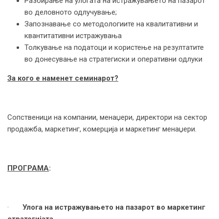
Разбирање на улогата на истражувањето на пазарот
во деловното одлучување;
Запознавање со методологиите на квалитативни и
квантитативни истражувања
Толкување на податоци и користење на резултатите
во донесување на стратегиски и оперативни одлуки
За кого е наменет семинарот?
Сопственици на компании, менаџери, директори на сектор
продажба, маркетинг, комерција и маркетинг менаџери.
ПРОГРАМА
:
·
Улога на истражувањето на пазарот во маркетинг
стратегијата