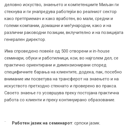
деловно искуство, знаењето и компетенциите Миљан ги
стекнува и ги унапредува работејќи во реалниот сектор
како претприемач и како вработен, во мали, средни и
големи компании, домашни и меѓународни, како и на
различни раководни позиции, вклучително и на позицијата
генерален директор.
Има спроведено повеќе од 500 отворени и in-house
семинари, обуки и работилници, кои, во најголем дел, се
практично ориентирани и димензионирани според
специфичните барања на клиентите, додека, пак, посебно
внимание им посветува на трансферот на знаењето и на
искуството претходно стекнато и проверено во пракса.
Своето знаење го усовршува преку постојана практична
работа со клиенти и преку континуирано образование.
¨
Работен јазик на семинарот
: српски јазик.