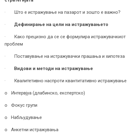
· Што е истражување на пазарот и зошто е важно?
·
Дефинирање на цели на истражувањето
· Како прецизно да се се формулира истражувачкиот
проблем
· Поставување на истражувачки прашања и хипотеза
·
Видови и методи на истражување
· Квалитетивно наспроти квантитативно истражување
o Интервјуа (длабинско, експертско)
o Фокус групи
o Набљудување
o Анкетни истражувања