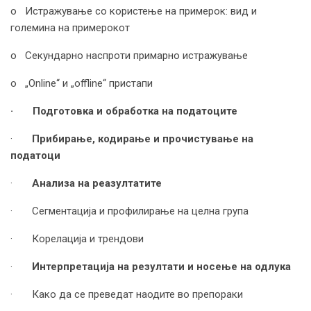
o Истражување со користење на примерок: вид и
големина на примерокот
o Секундарно наспроти примарно истражување
o „Online“ и „offline“ пристапи
·
Подготовка и обработка на податоците
·
Прибирање, кодирање и прочистување на
податоци
·
Анализа на реазултатите
· Сегментација и профилирање на целна група
· Корелација и трендови
·
Интерпретација на резултати и носење на одлука
· Како да се преведат наодите во препораки