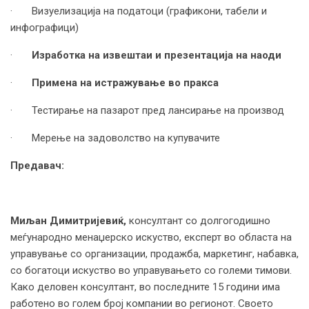
· Визуелизација на податоци (графикони, табели и
инфографици)
·
Изработка на извештаи и презентација на наоди
·
Примена на истражување во пракса
· Тестирање на пазарот пред лансирање на производ
· Мерење на задоволство на купувачите
Предавач:
Миљан Димитријевиќ,
консултант со долгогодишно
меѓународно менаџерско искуство, експерт во областа на
управување со организации, продажба, маркетинг, набавка,
со богатоци искуство во управувањето со големи тимови.
Како деловен консултант, во последните 15 години има
работено во голем број компании во регионот. Своето