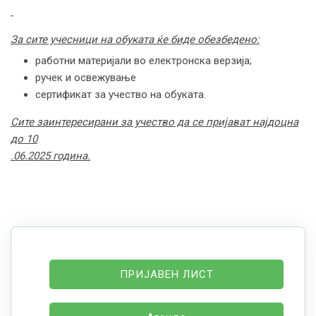
За сите учесници на обуката ќе биде обезбедено:
работни материјали во електронска верзија;
ручек и освежување
сертификат за учество на обуката.
Сите заинтересирани за учество да се пријават најдоцна
до 10
.
06
.
2025 година.
ПРИЈАВЕН ЛИСТ