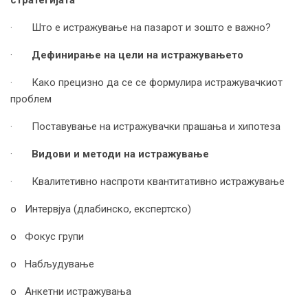
· Што е истражување на пазарот и зошто е важно?
·
Дефинирање на цели на истражувањето
· Како прецизно да се се формулира истражувачкиот
проблем
· Поставување на истражувачки прашања и хипотеза
·
Видови и методи на истражување
· Квалитетивно наспроти квантитативно истражување
o Интервјуа (длабинско, експертско)
o Фокус групи
o Набљудување
o Анкетни истражувања