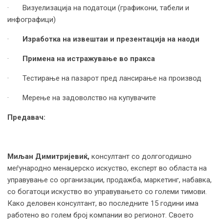
· Визуелизација на податоци (графикони, табели и
инфографици)
·
Изработка на извештаи и презентација на наоди
·
Примена на истражување во пракса
· Тестирање на пазарот пред лансирање на производ
· Мерење на задоволство на купувачите
Предавач:
Миљан Димитријевиќ,
консултант со долгогодишно
меѓународно менаџерско искуство, експерт во областа на
управување со организации, продажба, маркетинг, набавка,
со богатоци искуство во управувањето со големи тимови.
Како деловен консултант, во последните 15 години има
работено во голем број компании во регионот. Своето