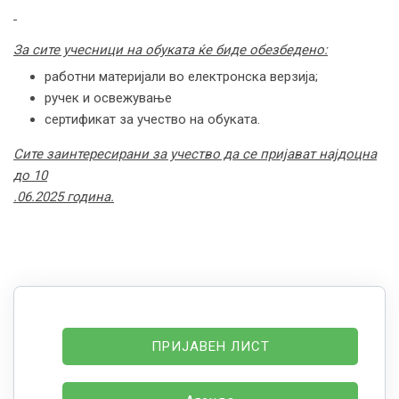
За сите учесници на обуката ќе биде обезбедено:
работни материјали во електронска верзија;
ручек и освежување
сертификат за учество на обуката.
Сите заинтересирани за учество да се пријават најдоцна
до 10
.
06
.
2025 година.
ПРИЈАВЕН ЛИСТ