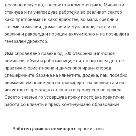
деловно искуство, знаењето и компетенциите Миљан ги
стекнува и ги унапредува работејќи во реалниот сектор
како претприемач и како вработен, во мали, средни и
големи компании, домашни и меѓународни, како и на
различни раководни позиции, вклучително и на позицијата
генерален директор.
Има спроведено повеќе од 500 отворени и in-house
семинари, обуки и работилници, кои, во најголем дел, се
практично ориентирани и димензионирани според
специфичните барања на клиентите, додека, пак, посебно
внимание им посветува на трансферот на знаењето и на
искуството претходно стекнато и проверено во пракса.
Своето знаење го усовршува преку постојана практична
работа со клиенти и преку континуирано образование.
¨
Работен јазик на семинарот
: српски јазик.