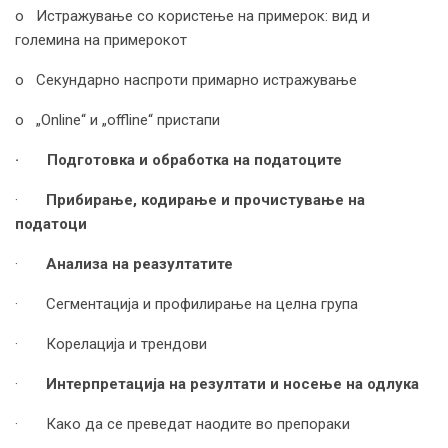
o Истражување со користење на примерок: вид и
големина на примерокот
o Секундарно наспроти примарно истражување
o „Online“ и „offline“ пристапи
·
Подготовка и обработка на податоците
·
Прибирање, кодирање и прочистување на
податоци
·
Анализа на реазултатите
· Сегментација и профилирање на целна група
· Корелација и трендови
·
Интерпретација на резултати и носење на одлука
· Како да се преведат наодите во препораки