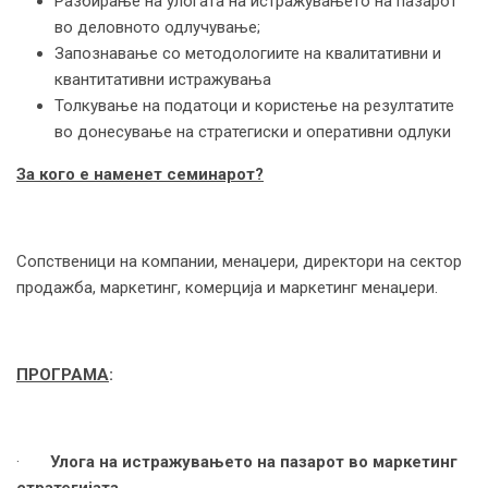
Разбирање на улогата на истражувањето на пазарот
во деловното одлучување;
Запознавање со методологиите на квалитативни и
квантитативни истражувања
Толкување на податоци и користење на резултатите
во донесување на стратегиски и оперативни одлуки
За кого е наменет семинарот?
Сопственици на компании, менаџери, директори на сектор
продажба, маркетинг, комерција и маркетинг менаџери.
ПРОГРАМА
:
·
Улога на истражувањето на пазарот во маркетинг
стратегијата