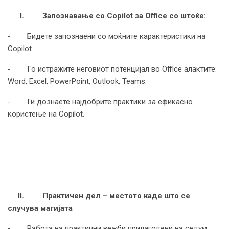
I.
Запознавање со Copilot за
Office
со што
ќе:
- Бидете запознаени со моќните карактеристики на
Copilot.
- Го истражите неговиот потенцијал во Office алактите:
Word, Excel, PowerPoint, Outlook, Teams.
- Ги дознаете најдобрите практики за ефикасно
користење на Copilot.
II.
Практичен дел – местото каде што се
случува магијата
- Работа на практични вежби прилагодени на седум