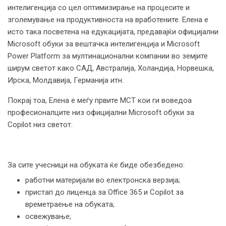
интелигенција со цел оптимизирање на процесите и
зголемување на продуктивноста на вработените. Елена е
исто така посветена на едукацијата, предавајќи официјални
Microsoft обуки за вештачка интелигенција и Microsoft
Power Platform за мултинационални компании во земјите
ширум светот како САД, Австралија, Холандија, Норвешка,
Ирска, Молдавија, Германија итн.
Покрај тоа, Елена е меѓу првите MCT кои ги воведоа
професионалците низ официјални Microsoft обуки за
Copilot низ светот.
За сите учесници на обуката ќе биде обезбедено:
работни материјали во електронска верзија;
пристап до лиценца за Office 365 и Copilot за
времетраење на обуката;
освежување;