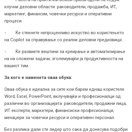
клучни деловни области: раководители, продажба, ИТ,
маркетинг, финансии, човечки ресурси и оперативни
процеси.
- Ќе стекнете непроценливо искуство во користењето
на Copilot за справување со реални деловни предизвици.
- Ќе развиете вештини за креирање и автоматизирање
на на сложени задачи, зголемувајќи ја продуктивноста на
вашиот тим.
За кого е наменета оваа обука:
Оваа обука е идеална за сите кои барем еднаш користеле
Word, Excel, PowerPoint, вклучувајќи и професионалци од
различни во организацијата: раководители, продажни лица,
ИТ експерти, маркетери, финансиски професионалци,
менаџери за човечки ресурси и оперативен персонал.
Без разлика дали сте лидер што сака да донесува подобри