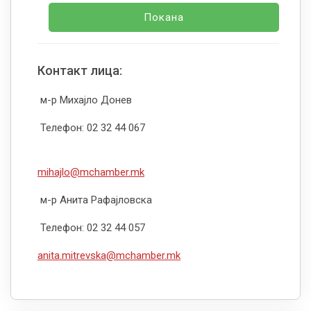
Покана
Контакт лица:
м-р Михајло Донев
Телефон: 02 32 44 067
mihajlo@mchamber.mk
м-р Анита Рафајловска
Телефон: 02 32 44 057
anita.mitrevska@mchamber.mk