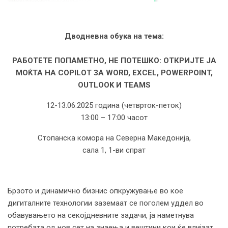
Дводневна обука на тема:
РАБОТЕТЕ ПОПАМЕТНО, НЕ ПОТЕШКО: ОТКРИЈТЕ ЈА
МОЌТА НА COPILOT ЗА WORD, EXCEL, POWERPOINT,
OUTLOOK И TEAMS
12-13.06.2025 година (четврток-петок)
13:00 – 17:00 часот
Стопанска комора на Северна Македонија,
сала 1, 1-ви спрат
Брзото и динамично бизнис опкружување во кое
дигиталните технологии заземаат се поголем уддел во
обавувањето на секојдневните задачи, ја наметнува
потребата од нов сет на знаења и вештини кои ќе влијаат