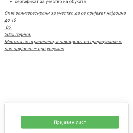
сертификат за учество на обуката.
Сите заинтересирани за учество да се пријават најдоцна
до 10
.
06
.
2025 година.
Местата се ограничени, а принципот на пријавување е:
прв пријавен – прв услужен
Пријавен лист