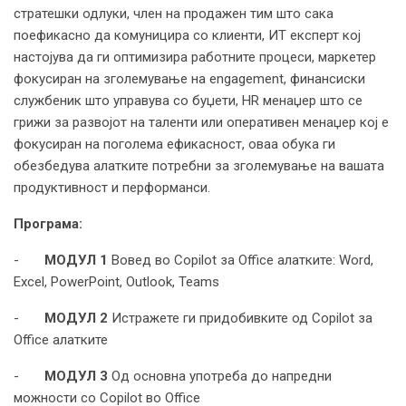
стратешки одлуки, член на продажен тим што сака
поефикасно да комуницира со клиенти, ИТ експерт кој
настојува да ги оптимизира работните процеси, маркетер
фокусиран на зголемување на engagement, финансиски
службеник што управува со буџети, HR менаџер што се
грижи за развојот на таленти или оперативен менаџер кој е
фокусиран на поголема ефикасност, оваа обука ги
обезбедува алатките потребни за зголемување на вашата
продуктивност и перформанси.
Програма:
-
МОДУЛ 1
Вовед во Copilot за Office алатките: Word,
Excel, PowerPoint, Outlook, Teams
-
МОДУЛ 2
Истражете ги придобивките од Copilot за
Office алатките
-
МОДУЛ 3
Од основна употреба до напредни
можности со Copilot во Office