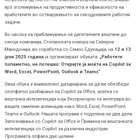
врз зголемување на продуктивноста и ефикасноста на
вработените во остварувањето на секојдневните работни
задачи.
Во насока на приближување на дигиталните вештини до
секоја компанија, Стопанската комора на Северна
Македонија, во соработка со Семос Едукација, на
12
и
13
јуни 2025 година
ја организираат обуката:
„Работете
попаметно, не потешко: Откријте ја моќта на Copilot за
Word, Excel, PowerPoint, Outlook и Teams“
Оваа обука е внимателно дизајнирана за да ви обезбеди
сеопфатно разбирање на Copilot за Office, алатка со
вештачка интелигенција која беспрекорно се интегрира во
вашите омилени апликации како Word, Excel, PowerPoint,
Teams и Outlook. Нашата програма е поделена на два дела:
Запознавање со Copilot за Office и Примена на вештачката
интелигенција со Copilot за различни индустрии.
Програмата опфаќа две целини: