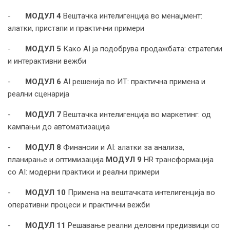
-
МОДУЛ 4
Вештачка интелигенција во менаџмент:
алатки, пристапи и практични примери
-
МОДУЛ 5
Како AI ја подобрува продажбата: стратегии
и интерактивни вежби
-
МОДУЛ 6
AI решенија во ИТ: практична примена и
реални сценарија
-
МОДУЛ 7
Вештачка интелигенција во маркетинг: од
кампањи до автоматизација
-
МОДУЛ 8
Финансии и AI: алатки за анализа,
планирање и оптимизација
МОДУЛ 9
HR трансформација
со AI: модерни практики и реални примери
-
МОДУЛ 10
Примена на вештачката интелигенција во
оперативни процеси и практични вежби
-
МОДУЛ 11
Решавање реални деловни предизвици со