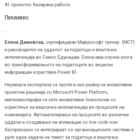
AI: проектно базирана работа
Предавач:
Елена Димовска,
сертифициран Мајкрософт тренер (MCT)
и раководител на одделот за податоци и вештачка
интелигенција во Семос Едукација. Елена има клучна улога
во трансформирањето на податоците во акциски
информации користејќи Power BI.
Нејзината експертиза се протега низ развој на иновативни
проектни решенија со Microsoft Power Platform,
имплементирајќи ги сите иновативни технологии со
користење на вештачка интелигенција во процесите на
компанијата. Автоматизирање на процесите во различни
оддели и создавање на апликации со low-code кои
беспрекорно се интегрираат со организациските системи е
уште една задача на тимот за податоци и вештачка