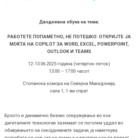
Дводневна обука на тема:
РАБОТЕТЕ ПОПАМЕТНО, НЕ ПОТЕШКО: ОТКРИЈТЕ ЈА
МОЌТА НА COPILOT ЗА WORD, EXCEL, POWERPOINT,
OUTLOOK И TEAMS
12-13.06.2025 година (четврток-петок)
13:00 – 17:00 часот
Стопанска комора на Северна Македонија,
сала 1, 1-ви спрат
Брзото и динамично бизнис опкружување во кое
дигиталните технологии заземаат се поголем уддел во
обавувањето на секојдневните задачи, ја наметнува
потребата од нов сет на знаења и вештини кои ќе влијаат