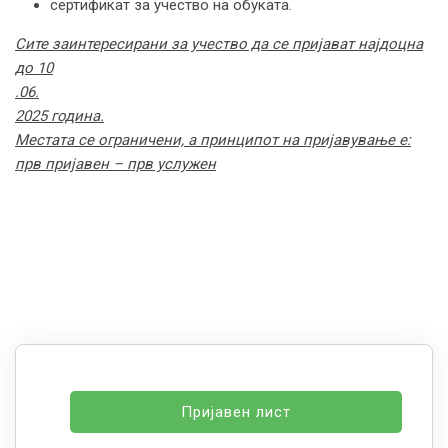
сертификат за учество на обуката.
Сите заинтересирани за учество да се пријават најдоцна
до 10
.
06
.
2025 година.
Местата се ограничени, а принципот на пријавување е:
прв пријавен – прв услужен
Пријавен лист