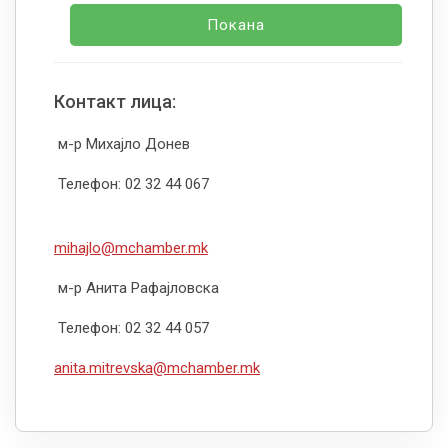
Покана
Контакт лица:
м-р Михајло Донев
Телефон: 02 32 44 067
mihajlo@mchamber.mk
м-р Анита Рафајловска
Телефон: 02 32 44 057
anita.mitrevska@mchamber.mk