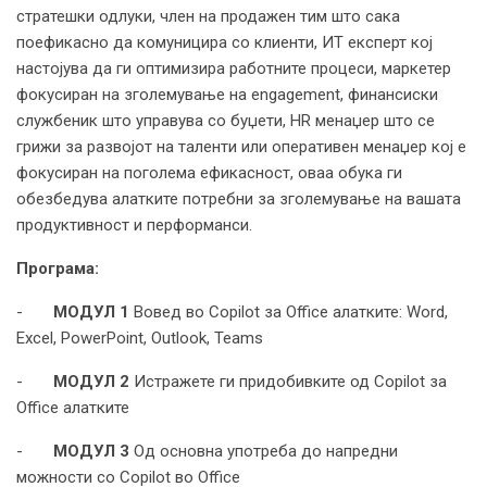
стратешки одлуки, член на продажен тим што сака
поефикасно да комуницира со клиенти, ИТ експерт кој
настојува да ги оптимизира работните процеси, маркетер
фокусиран на зголемување на engagement, финансиски
службеник што управува со буџети, HR менаџер што се
грижи за развојот на таленти или оперативен менаџер кој е
фокусиран на поголема ефикасност, оваа обука ги
обезбедува алатките потребни за зголемување на вашата
продуктивност и перформанси.
Програма:
-
МОДУЛ 1
Вовед во Copilot за Office алатките: Word,
Excel, PowerPoint, Outlook, Teams
-
МОДУЛ 2
Истражете ги придобивките од Copilot за
Office алатките
-
МОДУЛ 3
Од основна употреба до напредни
можности со Copilot во Office