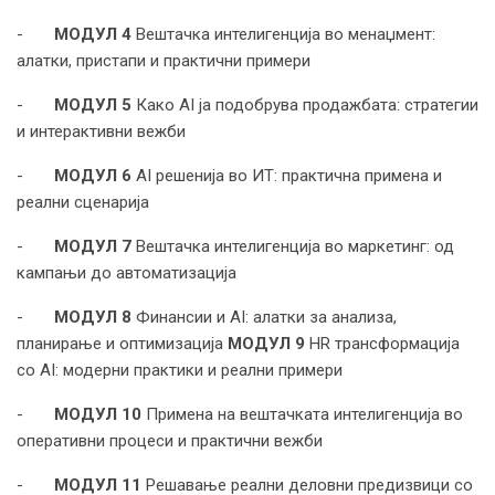
-
МОДУЛ 4
Вештачка интелигенција во менаџмент:
алатки, пристапи и практични примери
-
МОДУЛ 5
Како AI ја подобрува продажбата: стратегии
и интерактивни вежби
-
МОДУЛ 6
AI решенија во ИТ: практична примена и
реални сценарија
-
МОДУЛ 7
Вештачка интелигенција во маркетинг: од
кампањи до автоматизација
-
МОДУЛ 8
Финансии и AI: алатки за анализа,
планирање и оптимизација
МОДУЛ 9
HR трансформација
со AI: модерни практики и реални примери
-
МОДУЛ 10
Примена на вештачката интелигенција во
оперативни процеси и практични вежби
-
МОДУЛ 11
Решавање реални деловни предизвици со