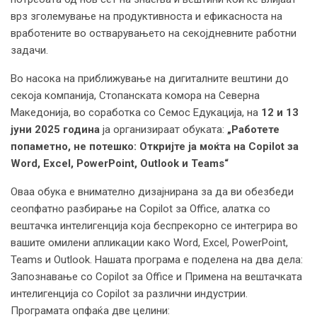
врз зголемување на продуктивноста и ефикасноста на
вработените во остварувањето на секојдневните работни
задачи.
Во насока на приближување на дигиталните вештини до
секоја компанија, Стопанската комора на Северна
Македонија, во соработка со Семос Едукација, на
12
и
13
јуни 2025 година
ја организираат обуката:
„Работете
попаметно, не потешко: Откријте ја моќта на Copilot за
Word, Excel, PowerPoint, Outlook и Teams“
Оваа обука е внимателно дизајнирана за да ви обезбеди
сеопфатно разбирање на Copilot за Office, алатка со
вештачка интелигенција која беспрекорно се интегрира во
вашите омилени апликации како Word, Excel, PowerPoint,
Teams и Outlook. Нашата програма е поделена на два дела:
Запознавање со Copilot за Office и Примена на вештачката
интелигенција со Copilot за различни индустрии.
Програмата опфаќа две целини: