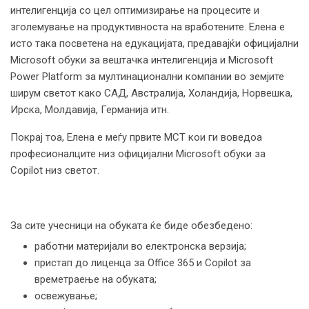
интелигенција со цел оптимизирање на процесите и
зголемување на продуктивноста на вработените. Елена е
исто така посветена на едукацијата, предавајќи официјални
Microsoft обуки за вештачка интелигенција и Microsoft
Power Platform за мултинационални компании во земјите
ширум светот како САД, Австралија, Холандија, Норвешка,
Ирска, Молдавија, Германија итн.
Покрај тоа, Елена е меѓу првите MCT кои ги воведоа
професионалците низ официјални Microsoft обуки за
Copilot низ светот.
За сите учесници на обуката ќе биде обезбедено:
работни материјали во електронска верзија;
пристап до лиценца за Office 365 и Copilot за
времетраење на обуката;
освежување;