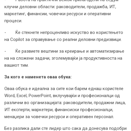
клучни деловни области: раководители, продажба, ИТ,
маркетинг, финансии, човечки ресурси и оперативни
процеси.
- Ќе стекнете непроценливо искуство во користењето
на Copilot за справување со реални деловни предизвици.
- Ќе развиете вештини за креирање и автоматизирање
на на сложени задачи, зголемувајќи ја продуктивноста на
вашиот тим.
За кого е наменета оваа обука:
Оваа обука е идеална за сите кои барем еднаш користеле
Word, Excel, PowerPoint, вклучувајќи и професионалци од
различни во организацијата: раководители, продажни лица,
ИТ експерти, маркетери, финансиски професионалци,
менаџери за човечки ресурси и оперативен персонал.
Без разлика дали сте лидер што сака да донесува подобри