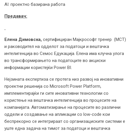
AI: проектно базирана работа
Предавач:
Елена Димовска,
сертифициран Мајкрософт тренер (MCT)
и раководител на одделот за податоци и вештачка
интелигенција во Семос Едукација. Елена има клучна улога
во трансформирањето на податоците во акциски
информации користејќи Power BI.
Нејзината експертиза се протега низ развој на иновативни
проектни решенија со Microsoft Power Platform,
имплементирајќи ги сите иновативни технологии со
користење на вештачка интелигенција во процесите на
компанијата. Автоматизирање на процесите во различни
оддели и создавање на апликации со low-code кои
беспрекорно се интегрираат со организациските системи е
уште една задача на тимот за податоци и вештачка