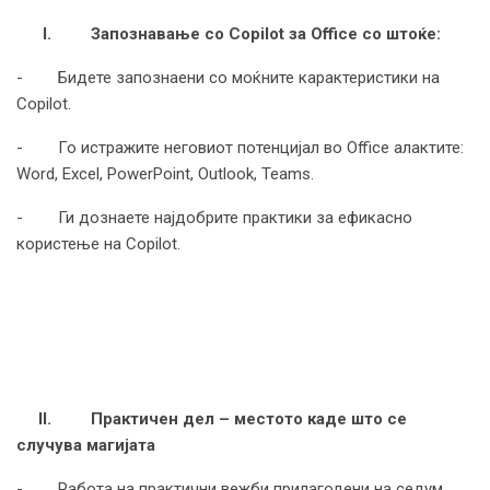
I.
Запознавање со Copilot за
Office
со што
ќе:
- Бидете запознаени со моќните карактеристики на
Copilot.
- Го истражите неговиот потенцијал во Office алактите:
Word, Excel, PowerPoint, Outlook, Teams.
- Ги дознаете најдобрите практики за ефикасно
користење на Copilot.
II.
Практичен дел – местото каде што се
случува магијата
- Работа на практични вежби прилагодени на седум