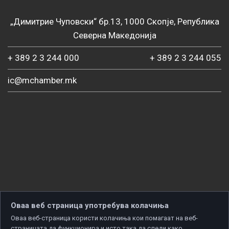
„Димитрие Чуповски“ бр.13, 1000 Скопје, Република
Северна Македонија
+ 389 2 3 244 000
+ 389 2 3 244 055
ic@mchamber.mk
Оваа веб страница употребува колачиња
Оваа веб-страница користи колачиња кои помагаат на веб-
страницата да функционира и исто така да следи како