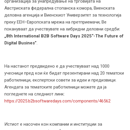
организација за унапредување на трговијата на
Австриската федерална стопанска комора, Виенската
деловна агенција и Виенскиот Универзитет за технологија
преку ЕЕН–Европската мрежа на претприемачи, Ве
покануваат да учествувате на хибридни деловни средби:
„8th International B2B Software Days 2025“-Тhe Future of
Digital Busines”
.
На настанот предвидено е да учествуваат над 1000
учесници пред кои ќе бидат презентирани над 20 тематски
работилници, експертски совети за идеи и предизвици.
Агендата за тематските работилници можете да ја
погледнете на следниот линк:
https://2025.b2bsoftwaredays.com/components/46562
Истиот е насочен кон компании и институции за