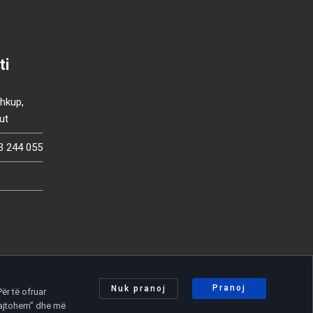
ti
Shkup,
ut
3 244 055
Pranoj
Nuk pranoj
ër të ofruar
 pajtohem” dhe më
Politika e privatësisë
|
Politika e cookies