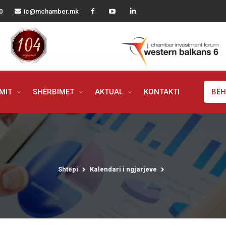
0
ic@mchamber.mk
IMIT
SHËRBIMET
AKTUAL
KONTAKTI
BËH
Shtëpi
Kalendari i ngjarjeve