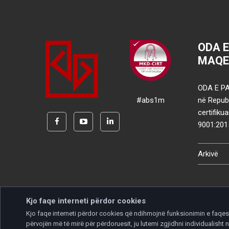
ODA 
MAQE
ODA E PA
#abs1m
në Republ
certifik
9001:201
Arkivë
Kjo faqe interneti përdor cookies
Kjo faqe interneti përdor cookies që ndihmojnë funksionimin e faqes d
përvojën më të mirë për përdoruesit, ju lutemi zgjidhni individualis
Copyright © 2026 Developed by
Unet
. All rights reserve