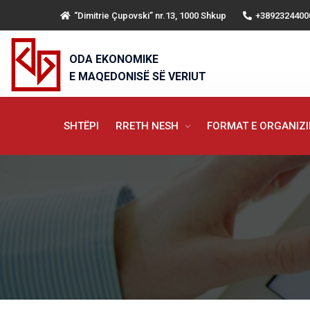
“Dimitrie Çupovski” nr.13, 1000 Shkup
+3892324400
ODA EKONOMIKE
E MAQEDONISË SË VERIUT
SHTËPI
RRETH NESH
FORMAT E ORGANIZ