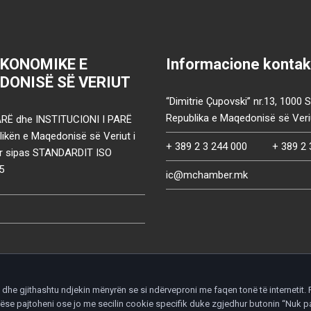
EKONOMIKE E
Informacione kontak
DONISË SË VERIUT
“Dimitrie Çupovski” nr.13, 1000 
Republika e Maqedonisë së Veri
RË dhe INSTITUCIONI I PARË
ikën e Maqedonisë së Veriut i
+ 389 2 3 244 000
+ 389 2 
uar sipas STANDARDIT ISO
5
ic@mchamber.mk
he gjithashtu ndjekin mënyrën se si ndërveproni me faqen tonë të internetit. P
ht nëse pajtoheni ose jo me secilin cookie specifik duke zgjedhur butonin “Nuk
d.