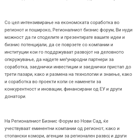
Со цел интензивирање на економската соработка во
регионот и пошироко, Регионалниот бизнис форум, Ви нуди
можност да ги споделите и презентирате вашите идеи и
бизнис потенцијали, да се поврзете со компании и
институции кои го поддржуваат развојот на деловното
опкружување, да најдете меѓународни партнери за
соработка, заеднички инвестиции и заеднички пристап до
трети пазари, како и размена на технологии и знаење, како
и соработка во проекти копи се наменети за
конкурентност и иновации, финансирани од ЕУ и други
донатори.
На Регионалниот Бизнис Форум во Нови Сад, ќе
учествуваат еминентни компании од регионот, како и
стопански комори, агенции за регионален развој и други