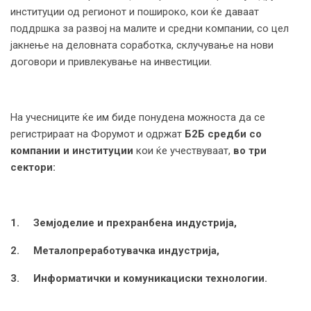
институции од регионот и пошироко, кои ќе даваат
поддршка за развој на малите и средни компании, со цел
јакнење на деловната соработка, склучување на нови
договори и привлекување на инвестиции.
На учесниците ќе им биде понудена можноста да се
регистрираат на Форумот и одржат
Б2Б средби со
компании и институции
кои ќе учествуваат,
во три
сектори
:
1.
Земјоделие и прехранбена индустрија,
2.
Металопреработувачка индустрија
,
3.
Информатички и комуникациски технологии
.