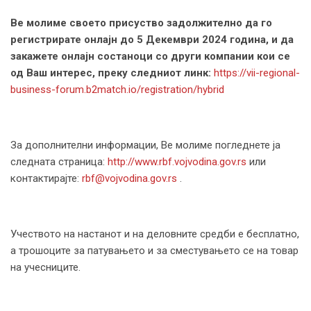
Ве молиме своето присуство задолжително да го
регистрирате онлајн до
5
Декември 2024 година, и да
закажете онлајн состаноци со други компании кои се
од Ваш интерес, преку следниот линк:
https://vii-regional-
business-forum.b2match.io/registration/hybrid
За дополнителни информации, Ве молиме погледнете ја
следната страница:
http://www.rbf.vojvodina.gov.rs
или
контактирајте:
rbf@vojvodina.gov.rs
.
Учеството на настанот и на деловните средби е бесплатно,
а трошоците за патувањето и за сместувањето се на товар
на учесниците.