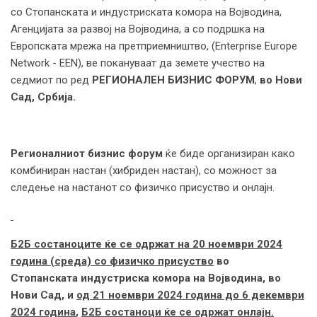
со Стопанската и индустриската комора на Војводина,
Агенцијата за развој на Војводина, а со подршка на
Европската мрежа на претприемништво, (Enterprise Europe
Network - EEN), ве покануваат да земете учество на
седмиот по ред
РЕГИОНАЛЕН БИЗНИС ФОРУМ
,
во Нови
Сад, Србија.
Регионалниот бизнис форум
ќе биде организиран како
комбиниран настан (хибриден настан), со можност за
следење на настанот со физичко присуство и онлајн.
Б2Б состаноците ќе се одржат на 20 ноември 2024
година (среда) со физичко присуство
во
Стопанската индустриска комора на Војводина, во
Нови Сад, и
од 21 ноември 2024 година до 6 декември
2024 година
,
Б2Б состаноци ќе се одржат
o
нлајн.