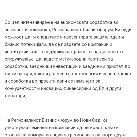
Со цел интензивирање на економската соработка во
регионот и пошироко, Регионалниот бизнис форум, Ви нуди
можност да ги споделите и презентирате вашите идеи и
бизнис потенцијали, да се поврзете со компании и
институции кои го поддржуваат развојот на деловното
опкружување, да најдете меѓународни партнери за
соработка, заеднички инвестиции и заеднички пристап до
трети пазари, како и размена на технологии и знаење, како
и соработка во проекти копи се наменети за
конкурентност и иновации, финансирани од ЕУ и други
донатори.
На Регионалниот Бизнис Форум во Нови Сад, ќе
учествуваат еминентни компании од регионот, како и
стопански комори, агенции за регионален развој и други