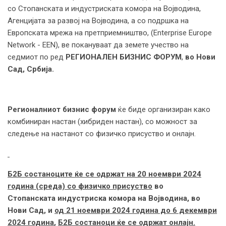
со Стопанската и индустриската комора на Војводина,
Агенцијата за развој на Војводина, а со подршка на
Европската мрежа на претприемништво, (Enterprise Europe
Network - EEN), ве покануваат да земете учество на
седмиот по ред
РЕГИОНАЛЕН БИЗНИС ФОРУМ
,
во Нови
Сад, Србија.
Регионалниот бизнис форум
ќе биде организиран како
комбиниран настан (хибриден настан), со можност за
следење на настанот со физичко присуство и онлајн.
Б2Б состаноците ќе се одржат на 20 ноември 2024
година (среда) со физичко присуство
во
Стопанската индустриска комора на Војводина, во
Нови Сад, и
од 21 ноември 2024 година до 6 декември
2024 година
,
Б2Б состаноци ќе се одржат
o
нлајн.