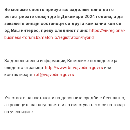
Ве молиме своето присуство задолжително да го
регистрирате онлајн до
5
Декември 2024 година, и да
закажете онлајн состаноци со други компании кои се
од Ваш интерес, преку следниот линк:
https://vii-regional-
business-forum.b2match.io/registration/hybrid
За дополнителни информации, Ве молиме погледнете ја
следната страница:
http://www.rbf.vojvodina.gov.rs
или
контактирајте:
rbf@vojvodina.gov.rs
.
Учеството на настанот и на деловните средби е бесплатно,
а трошоците за патувањето и за сместувањето се на товар
на учесниците.