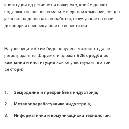
институции од регионот и пошироко, кои ќе даваат
поддршка за развој на малите и средни компании, со цел
јакнење на деловната соработка, склучување на нови
договори и привлекување на инвестиции.
На учесниците ќе им биде понудена можноста да се
регистрираат на Форумот и одржат
Б2Б средби со
компании и институции
кои ќе учествуваат,
во три
сектори
:
1.
Земјоделие и прехранбена индустрија,
2.
Металопреработувачка индустрија
,
3.
Информатички и комуникациски технологии
.