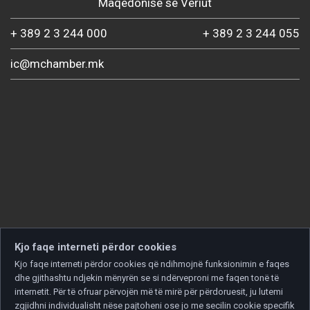
Maqedonisë së Veriut
+ 389 2 3 244 000
+ 389 2 3 244 055
ic@mchamber.mk
Kjo faqe interneti përdor cookies
Kjo faqe interneti përdor cookies që ndihmojnë funksionimin e faqes
dhe gjithashtu ndjekin mënyrën se si ndërveproni me faqen tonë të
internetit. Për të ofruar përvojën më të mirë për përdoruesit, ju lutemi
zgjidhni individualisht nëse pajtoheni ose jo me secilin cookie specifik