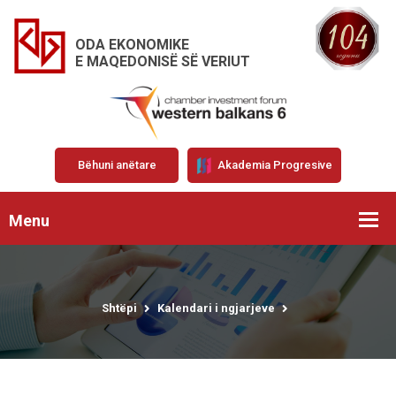
ODA EKONOMIKE
E MAQEDONISË SË VERIUT
Bëhuni anëtare
Akademia Progresive
Menu
Shtëpi
Kalendari i ngjarjeve