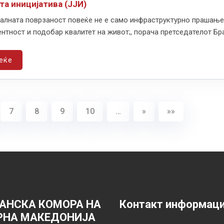
та иницијатива (ЈЈИ)
алната поврзаност повеќе не е само инфраструктурно прашање,
нтност и подобар квалитет на живот;, порача претседателот Бран
еќе
7
8
9
10
…
»
»»
АНСКА КОМОРА НА
Контакт информац
РНА МАКЕДОНИЈА