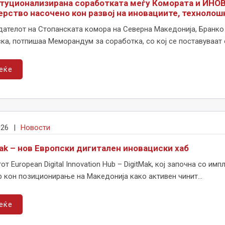
туционализирана соработката меѓу Комората и ИНОВ
ерство насочено кон развој на иновациите, техноло
дателот на Стопанската комора на Северна Македонија, Бранко
а, потпишаа Меморандум за соработка, со кој се поставуваат о
еќе
026
|
Новости
Mak – нов Европски дигитален иновациски хаб
т European Digital Innovation Hub – DigitMak, кој започна со им
 кон позиционирање на Македонија како активен чинит...
еќе