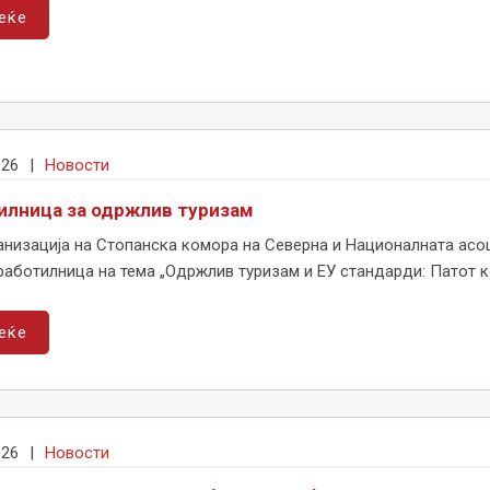
еќе
026
|
Новости
илница за одржлив туризам
низација на Стопанска комора на Северна и Националната асоц
аботилница на тема „Одржлив туризам и ЕУ стандарди: Патот ко
еќе
026
|
Новости