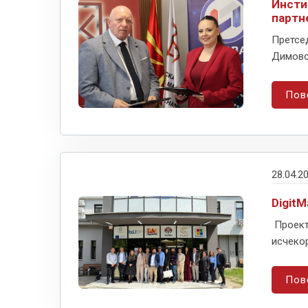
Инсти
партн
Претсе
Димовск
Пов
28.04.2
Digit
Проекто
исчекор
Пов