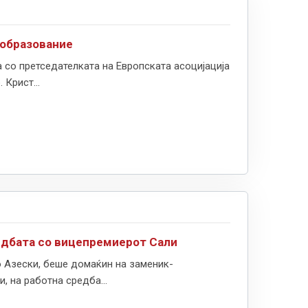
 образование
со претседателката на Европската асоцијација
Крист...
редбата со вицепремиерот Сали
 Азески, беше домаќин на заменик-
, на работна средба...