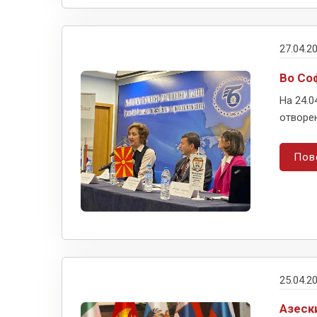
27.04.2
Во Со
На 24.0
отворен
Пов
25.04.2
Азеск