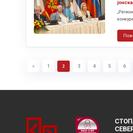
јонска
„Регион
конкуре
Пов
«
1
3
4
5
6
2
СТОП
СЕВЕ