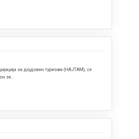
ијација за дојдовен туризам (НАЈТАМ), се
н зе...