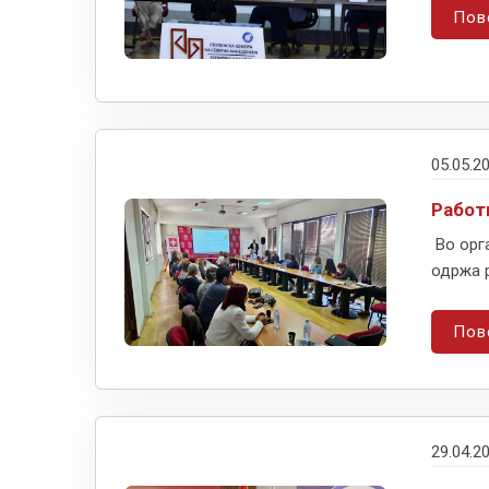
Пов
05.05.2
Работ
Во орга
одржа р
Пов
29.04.2