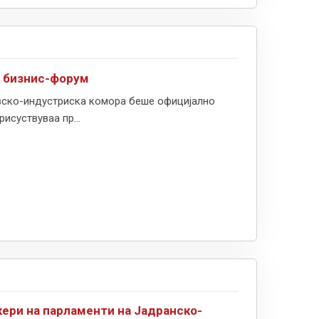
н бизнис-форум
говско-индустриска комора беше официјално
исуствуваа пр...
кери на парламенти на Јадранско-