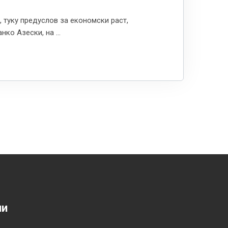
 туку предуслов за економски раст,
ко Азески, на ...
ии