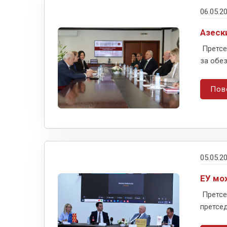
06.05.2
Азеск
Претсе
за обез
Пов
05.05.2
ЕУ мо
Претсе
претсед