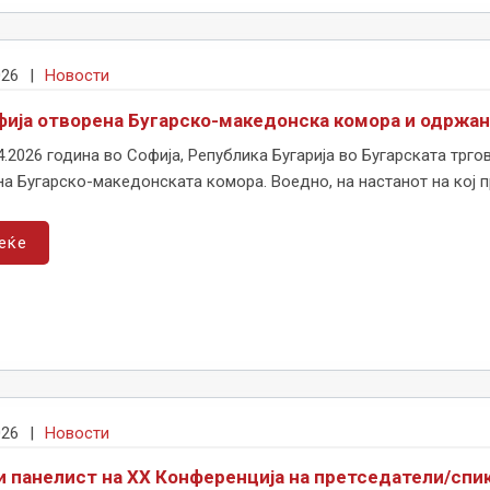
026
|
Новости
фија отворена Бугарско-македонска комора и одржа
4.2026 година во Софија, Република Бугарија во Бугарската тр
а Бугарско-македонската комора. Воедно, на настанот на кој пр
еќе
026
|
Новости
и панелист на XX Конференција на претседатели/спи