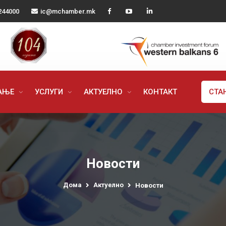
244000
ic@mchamber.mk
РАЊЕ
УСЛУГИ
АКТУЕЛНО
КОНТАКТ
СТА
Новости
Дома
Актуелно
Новости