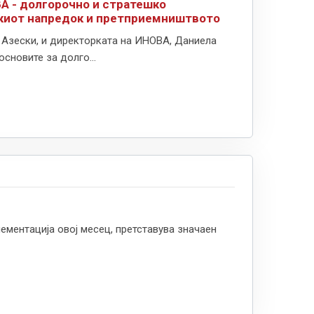
А - долгорочно и стратешко
шкиот напредок и претприемништвото
 Азески, и директорката на ИНОВА, Даниела
сновите за долго...
плементација овој месец, претставува значаен