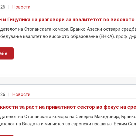
026
|
Новости
и и Гицулика на разговори за квалитетот во високото
дателот на Стопанската комора, Бранко Азески оствари средба 
бедување квалитет во високото образование (ЕНКА), проф. д-р. 
еќе
026
|
Новости
жности за раст на приватниот сектор во фокус на с
дателот на Стопанската комора на Северна Македонија, Бранко
ателот на Владата и министер за европски прашања, Беким Сали