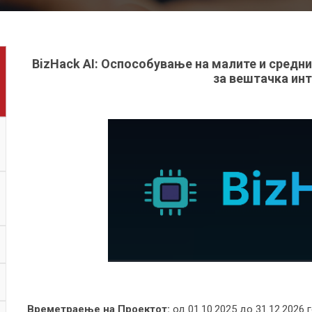
BizHack AI: Оспособување на малите и средни
за вештачка инт
Времетраење на Проектот:
од 01.10.2025 до 31.12.2026 