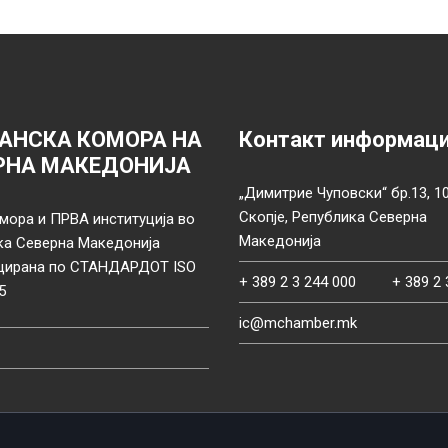
АНСКА КОМОРА НА
Контакт информац
РНА МАКЕДОНИЈА
„Димитрие Чуповски“ бр.13, 1
Скопје, Република Северна
мора и ПРВА институција во
Македонија
ка Северна Македонија
цирана по СТАНДАРДОТ ISO
+ 389 2 3 244 000
+ 389 2 
5
ic@mchamber.mk