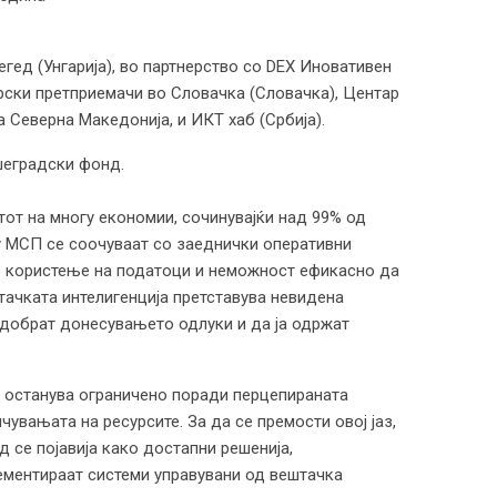
егед (Унгарија), во партнерство со DEX Иновативен
гарски претприемачи во Словачка (Словачка), Центар
 Северна Македонија, и ИКТ хаб (Србија).
шеградски фонд.
етот на многу економии, сочинувајќи над 99% од
огу МСП се соочуваат со заеднички оперативни
о користење на податоци и неможност ефикасно да
тачката интелигенција претставува невидена
одобрат донесувањето одлуки и да ја одржат
П останува ограничено поради перцепираната
увањата на ресурсите. За да се премости овој јаз,
д се појавија како достапни решенија,
ементираат системи управувани од вештачка