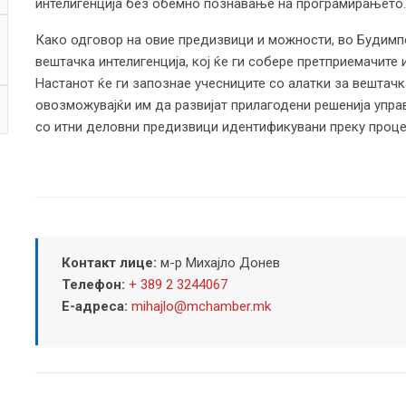
интелигенција без обемно познавање на програмирањето.
Како одговор на овие предизвици и можности, во Будимп
вештачка интелигенција, кој ќе ги собере претприемачите 
Настанот ќе ги запознае учесниците со алатки за вештачка
овозможувајќи им да развијат прилагодени решенија управ
со итни деловни предизвици идентификувани преку проце
Контакт лице:
м-р Михајло Донев
Телефон:
+ 389 2 3244067
Е-адреса:
mihajlo@mchamber.mk