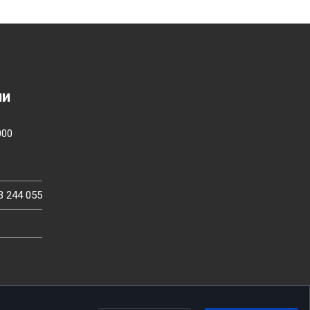
ии
000
3 244 055