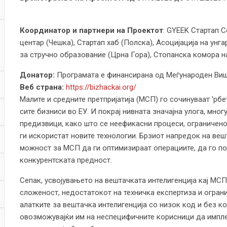
Координатор и
партнери
на Проектот
: GYEEK Стартап С
центар (Чешка), Стартап хаб (Полска), Асоцијација на ун
за стручно образование (Црна Гора), Стопанска комора на
Донатор:
Програмата е финансирана од Меѓународен Ви
Веб страна:
https://bizhackai.org/
Малите и средните претпријатија (МСП) го сочинуваат 'рб
сите бизниси во ЕУ. И покрај нивната значајна улога, мн
предизвици, како што се неефикасни процеси, ограничен
ги искористат новите технологии. Брзиот напредок на веш
можност за МСП да ги оптимизираат операциите, да го п
конкурентската предност.
Сепак, усвојувањето на вештачката интелигенција кај МС
сложеност, недостатокот на техничка експертиза и огранич
алатките за вештачка интелигенција со низок код и без ко
овозможувајќи им на неспецифичните корисници да импл