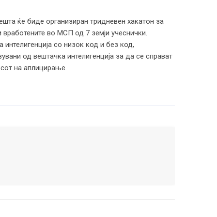
ешта ќе биде организиран тридневен хакатон за
и вработените во МСП од 7 земји учеснички.
 интелигенција со низок код и без код,
увани од вештачка интелигенција за да се справат
сот на аплицирање.