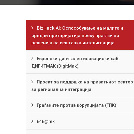
BizHack AI: Оспособување на малите и
средни претпријатија преку практични
решенија за вештачка интелигенција
Европски дигитален иновациски хаб
ДИГИТМАК (DigitMak)
Проект за поддршка на приватниот сектор
за регионална интеграција
Граѓаните против корупцијата (ГПК)
Е4Е@mk