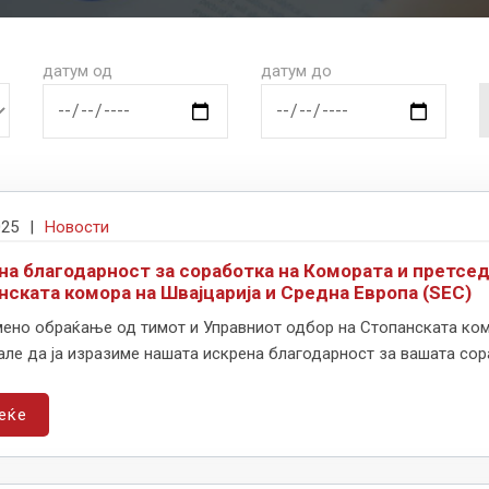
датум од
датум до
025
|
Новости
на благодарност за соработка на Комората и претсед
нската комора на Швајцарија и Средна Европа (SEC)
мено обраќање од тимот и Управниот одбор на Стопанската комо
але да ја изразиме нашата искрена благодарност за вашата сора
еќе