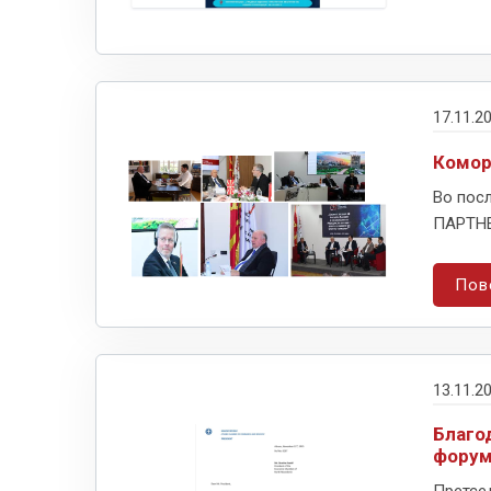
17.11.2
Комор
Во посл
ПАРТНЕ
Пов
13.11.2
Благо
форум