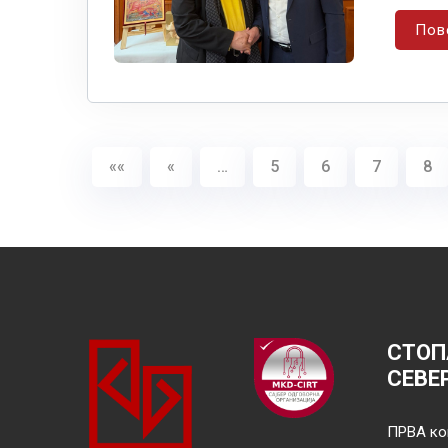
Пов
««
«
…
5
6
7
8
СТОП
СЕВЕ
ПРВА ко