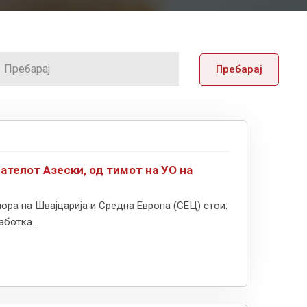
Пребарај
ателот Азески, од тимот на УО на
ра на Швајцарија и Средна Европа (СЕЦ) стои:
ботка...