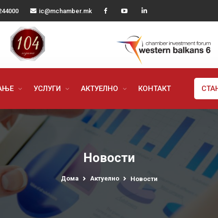
244000
ic@mchamber.mk
РАЊЕ
УСЛУГИ
АКТУЕЛНО
КОНТАКТ
СТА
Новости
Дома
Актуелно
Новости