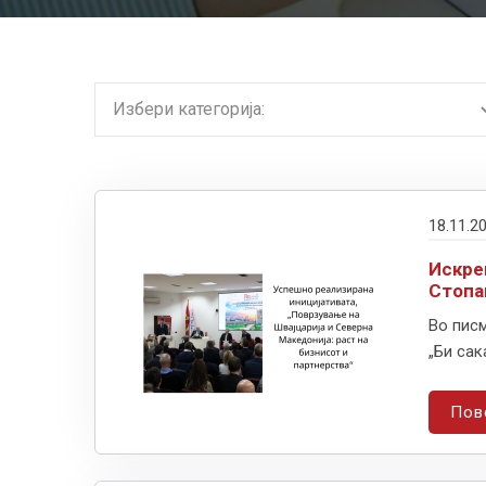
18.11.2
Искре
Стопа
Во пис
„Би сак
Пов