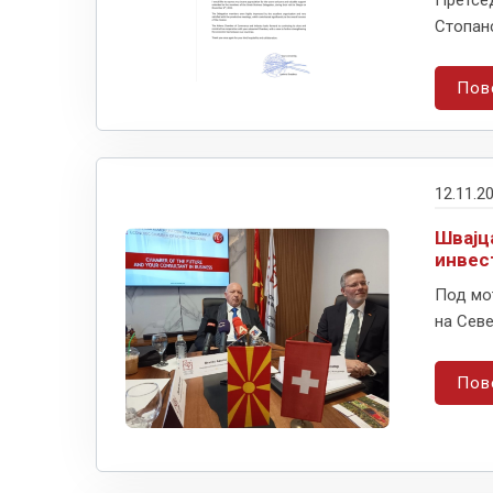
Претсе
Стопанс
Пов
12.11.2
Швајц
инвес
Под мот
на Севе
Пов