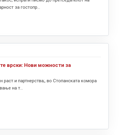
такос, испрати писмо до претседателот на
ност за гостопр...
ите врски: Нови можности за
 раст и партнерства;, во Стопанската комора
ање на т...