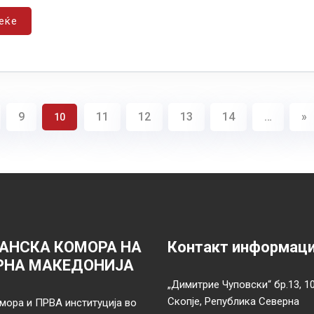
еќе
9
11
12
13
14
…
»
10
АНСКА КОМОРА НА
Контакт информац
РНА МАКЕДОНИЈА
„Димитрие Чуповски“ бр.13, 1
Скопје, Република Северна
мора и ПРВА институција во