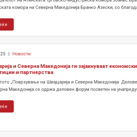
дателот на Атинската трговско-индустриска комора Јоанис Бра
ката комора на Северна Македонија Бранко Азески, со благодар
еќе
025
|
Новости
арија и Северна Македонија ги зајакнуваат економск
тиции и партнерства
ото „Поврзување на Швајцарија и Северна Македонија: Деловен
рна Македонија се одржа деловен форум посветен на унапредув
еќе