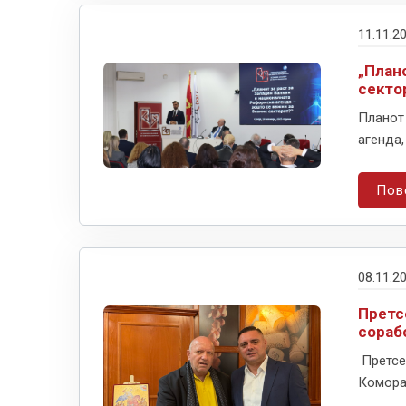
11.11.2
„План
секто
Планот 
агенда,
Пов
08.11.2
Претс
сораб
Претсе
Коморат