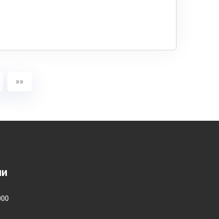
»»
ии
000