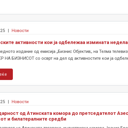
025
|
Новости
ските активности кои ја одбележаа измината недела 
едното издание од емисија „Бизнис Објектив;, на Телма телев
Р НА БИЗНИСОТ со осврт на дел од активностите кои ја одбеле
еќе
025
|
Новости
дарност од Атинската комора до претседателот Азески
от и билатералните средби