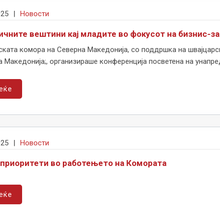
025
|
Новости
ичните вештини кај младите во фокусот на бизнис-з
ската комора на Северна Македонија, со поддршка на швајцарс
 Македонија;, организираше конференција посветена на унапред
еќе
025
|
Новости
 приоритети во работењето на Комората
еќе