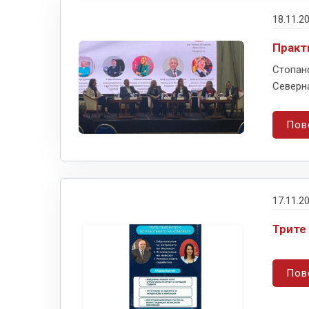
18.11.2
Практ
Стопан
Северна
Пов
17.11.2
Трите
Пов