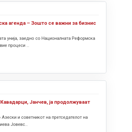
ска агенда – Зошто се важни за бизнис
ата унија, заедно со Националната Реформска
ие процеси ...
 Кавадарци, Јанчев, ја продолжуваат
 Азески и советникот на претседателот на
ева Јовевс...