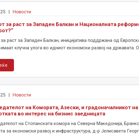
025
|
Новости
от за раст за Западен Балкан и Националната реформ
рот?“
за раст за Западен Балкан, иницијатива поддржана од Европск
 имаат клучна улога во идниот економски развој на државата. Ов
еќе
025
|
Новости
едателот на Комората, Азески, и градоначалникот на
откатa во интерес на бизнис заедницата
дателот на Стопанската комора на Северна Македонија, Бранко
а за економски развој и инфраструктура, д-р Јелисавета Георги