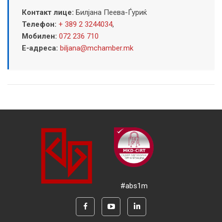
Контакт лице:
Билјана Пеева-Ѓуриќ
Телефон:
+ 389 2 3244034
,
Мобилен:
072 236 710
Е-адреса:
biljana@mchamber.mk
#abs1m