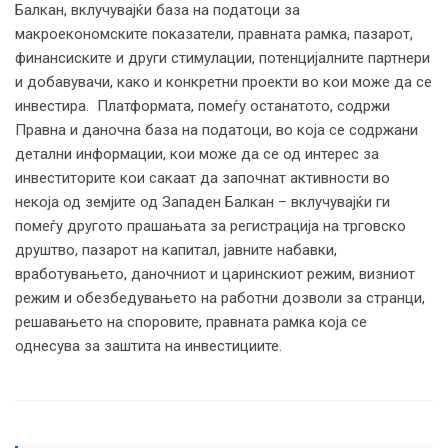
Балкан, вклучувајќи база на податоци за
макроекономските показатели, правната рамка, пазарот,
финансиските и други стимулации, потенцијалните партнери
и добавувачи, како и конкретни проекти во кои може да се
инвестира. Платформата, помеѓу останатото, содржи
Правна и даночна база на податоци, во која се содржани
детални информации, кои може да се од интерес за
инвеститорите кои сакаат да започнат активности во
некоја од земјите од Западен Балкан – вклучувајќи ги
помеѓу другото прашањата за регистрација на трговско
друштво, пазарот на капитал, јавните набавки,
вработувањето, даночниот и царинскиот режим, визниот
режим и обезбедувањето на работни дозволи за странци,
решавањето на споровите, правната рамка која се
однесува за заштита на инвестициите.