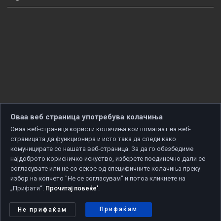
Оваа веб страница употребува колачиња
Оваа веб-страница користи колачиња кои помагаат на веб-
страницата да функционира и исто така да следи како
комуницирате со нашата веб-страница. За да го обезбедиме
најдоброто корисничко искуство, изберете поединечно дали се
согласувате или не со секое од специфичните колачиња преку
избор на копчето "Не се согласувам" и потоа кликнете на
„Прифати“.
Прочитај повеќе'
.
Copyright © 2026 Developed by
Unet
. All rights reserved.
Политика за приватност
|
Политика за колачиња
Прифаќам
Не прифаќам