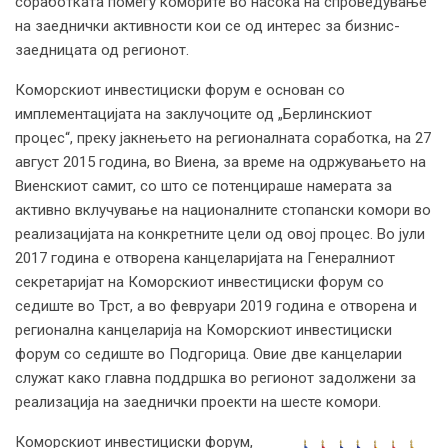
соработката помеѓу коморите во насока на спроведување
на заеднички активности кои се од интерес за бизнис-
заедницата од регионот.
Коморскиот инвестициски форум е основан со
имплементацијата на заклучоците од „Берлинскиот
процес“, преку јакнењето на регионалната соработка, на 27
август 2015 година, во Виена, за време на одржувањето на
Виенскиот самит, со што се потенцираше намерата за
активно вклучување на националните стопански комори во
реализацијата на конкретните цели од овој процес. Во јули
2017 година е отворена канцеларијата на Генералниот
секретаријат на Коморскиот инвестициски форум со
седиште во Трст, а во февруари 2019 година е отворена и
регионална канцеларија на Коморскиот инвестициски
форум со седиште во Подгорица. Овие две канцеларии
служат како главна поддршка во регионот задолжени за
реализација на заеднички проекти на шесте комори.
Коморскиот инвестициски форум,