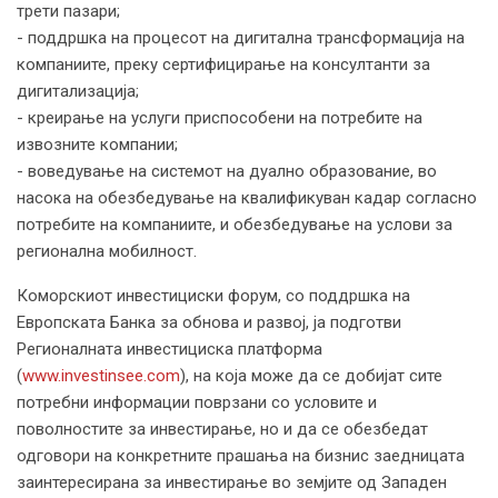
трети пазари;
- поддршка на процесот на дигитална трансформација на
компаниите, преку сертифицирање на консултанти за
дигитализација;
- креирање на услуги приспособени на потребите на
извозните компании;
- воведување на системот на дуално образование, во
насока на обезбедување на квалификуван кадар согласно
потребите на компаниите, и обезбедување на услови за
регионална мобилност.
Коморскиот инвестициски форум, со поддршка на
Европската Банка за обнова и развој, ја подготви
Регионалната инвестициска платформа
(
www.investinsee.com
), на која може да се добијат сите
потребни информации поврзани со условите и
поволностите за инвестирање, но и да се обезбедат
одговори на конкретните прашања на бизнис заедницата
заинтересирана за инвестирање во земјите од Западен