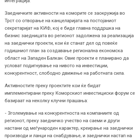
интеграција.
Заедничките активности на коморите се заокружија во
Трст со отворање на канцеларијата на постојаниот
секретаријат на КИФ, кој е биде главна поддршка на
бизнис заедницата во регионот задолжена за реализација
на заеднички проекти, кои ќе станат дел од повеќе
годишниот план за создавање регионална економска
област на Западен Балкан. Овие проекти е планирано да
условат подигнување на нивото на инвестиции,
конкурентност, слободно движење на работната сила.
Активностите преку проектите кои ќе бидат
имплементирани преку Коморскиот инвестициски форум се
базираат на неколку клучни прашања:
- Зголемување на конкурентноста на компаниите од
регионот, преку заедничко учество на саеми и други
настани од меѓународен карактер, креирање на заеднички
производи и ланци на снабдување, и заеднички настап на