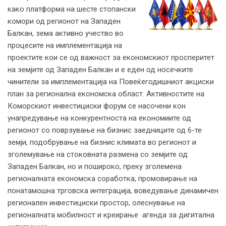
како платформа на шесте стопански
комори од регионот на Западен
Балкан, зема активно учество во
процесите на имплементација на
проектите кои се од важност за економскиот просперитет
на земјите од Западен Балкан и е еден од носечките
чинители за имплементација на Повеќегодишниот акциски
план за регионална економска област. Активностите на
Коморскиот инвестициски форум се насочени кон
унапредување на конкурентноста на економиите од
регионот со поврзување на бизнис заедниците од 6-те
земји, подобрување на бизнис климата во регионот и
зголемување на стоковната размена со земјите од
Западен Балкан, но и пошироко, преку зголемена
регионалната економска соработка, промовирање на
понатамошна трговска интеграција, воведување динамичен
регионален инвестициски простор, олеснување на
регионалната мобилност и креирање агенда за дигитална