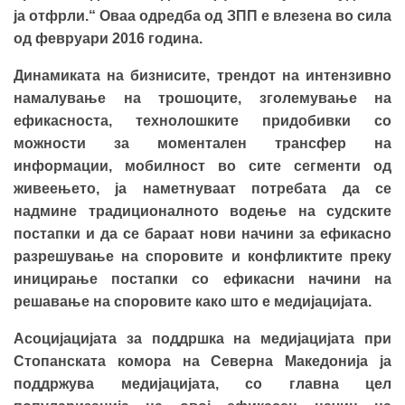
ја отфрли.“ Оваа одредба од ЗПП е влезена во сила
од февруари 2016 година.
Динамиката на бизнисите, трендот на интензивно
намалување на трошоците, зголемување на
ефикасноста, технолошките придобивки со
можности за моментален трансфер на
информации, мобилност во сите сегменти од
живеењето, ја наметнуваат потребата да се
надмине традиционалното водење на судските
постапки и да се бараат нови начини за ефикасно
разрешување на споровите и конфликтите преку
иницирање постапки со ефикасни начини на
решавање на споровите како што е медијацијата.
Асоцијацијата за поддршка на медијацијата при
Стопанската комора на Северна Македонија ја
поддржува медијацијата, со главна цел