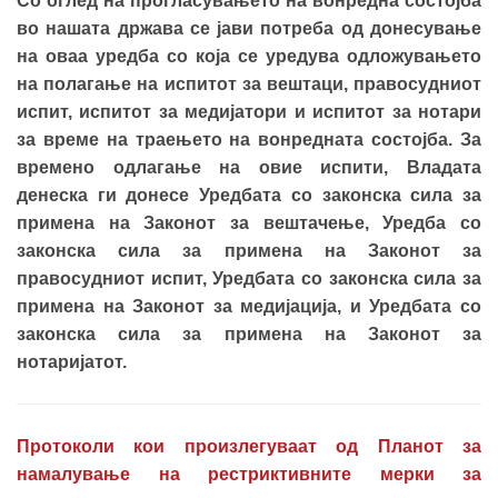
Со оглед на прогласувањето на вонредна состојба
во нашата држава се јави потреба од донесување
на оваа уредба со која се уредува одложувањето
на полагање на испитот за вештаци, правосудниот
испит, испитот за медијатори и испитот за нотари
за време на траењето на вонредната состојба. За
времено одлагање на овие испити, Владата
денеска ги донесе Уредбата со законска сила за
примена на Законот за вештачење, Уредба со
законска сила за примена на Законот за
правосудниот испит, Уредбата со законска сила за
примена на Законот за медијација, и Уредбата со
законска сила за примена на Законот за
нотаријатот.
Протоколи кои произлегуваат од Планот за
намалување на рестриктивните мерки за