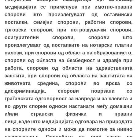
медијацијата се применува при имотно-правни
спорови што произлегуваат од оставински
постапки, семејни спорови, работни спорови,
трговски спорови, при потрошувачки спорови,
осигурителни спорови, спорови што
произлегуваат од постапките на нотарски платни
налози, при спорови од областа на образованието,
спорови од областа на безбедност и здравје при
работа, спорови од областа на здравствената
заштита, при спорови од областа на заштитата на
животната средина, спорови во врска со
дискриминација, спорови поврзани со
граѓанската одговорност за навреда и за клевета и
во други спорни односи настанати меѓу домашни
и/или странски физички и правни
лица, каде што медијацијата одговара на природата
на спорните односи и може да помогне за нивно
разрешување. Одредбите од овој закон се