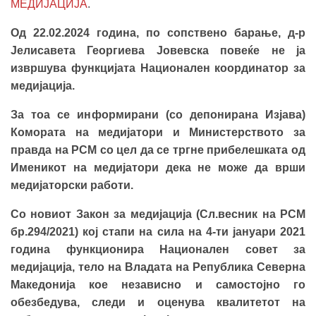
МЕДИЈАЦИЈА
.
Од 22.02.2024 година, по сопствено барање, д-р
Јелисавета Георгиева Јовевска повеќе не ја
извршува функцијата Национален координатор за
медијација.
За тоа се информирани (со депонирана Изјава)
Комората на медијатори и Министерството за
правда на РСМ со цел да се тргне прибелешката од
Именикот на медијатори дека не може да врши
медијаторски работи.
Со новиот Закон за медијација (Сл.весник на РСМ
бр.294/2021) кој стапи на сила на 4-ти јануари 2021
година функционира Национален совет за
медијација, тело на Владата на Република Северна
Македонија кое
независно и самостојно го
обезбедува, следи и оценува квалитетот на