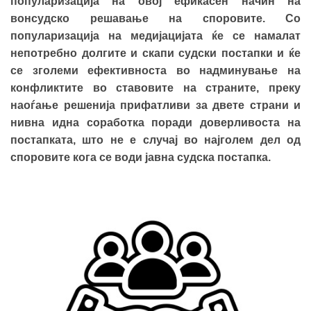
популаризација на овој ефикасен начин на
вонсудско решавање на споровите. Со
популаризација на медијацијата ќе се намалат
непотребно долгите и скапи судски постапки и ќе
се зголеми ефективноста во надминување на
конфликтите во ставовите на страните, преку
наоѓање решенија прифатливи за двете страни и
нивна идна соработка поради доверливоста на
постапката, што не е случај во најголем дел од
споровите кога се води јавна судска постапка.