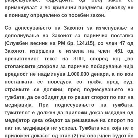
применуваат и во кривични предмети, доколку не
е поинаку определено со посебен закон.
Со донесувањето на Законот за изменување и
дополнување на Законот за парнична постапка
(Службен весник на РМ бр. 124./15), со член 47 од
Законот, извршена е измена на член 461 од
пречистениот текст на ЗПП, според кој „во
стопанските спорови за парично побарување чија
вредност не надминува 1.000.000 денари, а по кои
постапката се поведува со тужба пред суд,
странките се должни, пред поднесувањето на
тужбата, да се обидат да го решат спорот по пат на
медијација. При поднесувањето на тужбата,
тужителот е должен да приложи доказ издаден од
медијатор дека обидот за решавање на спорот по
пат на медијација не успеал. Тужбата кон која не е
приложен доказот од став (2) на овој член судот ќе