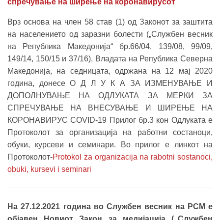
спречување на ширење на коронавирусот
Врз основа на член 58 став (1) од Законот за заштита
на населението од заразни болести („Службен весник
на Република Македонија“ бр.66/04, 139/08, 99/09,
149/14, 150/15 и 37/16), Владата на Република Северна
Македонија, на седницата, одржана на 12 мај 2020
година, донесе О Д Л У К А ЗА ИЗМЕНУВАЊЕ И
ДОПОЛНУВАЊЕ НА ОДЛУКАТА ЗА МЕРКИ ЗА
СПРЕЧУВАЊЕ НА ВНЕСУВАЊЕ И ШИРЕЊЕ НА
КОРОНАВИРУС COVID-19 Прилог бр.3 кон Одлуката е
Протоколот за организација на работни состаноци,
обуки, курсеви и семинари. Во прилог е линкот на
Протоколот-
Protokol za organizacija na rabotni sostanoci,
obuki, kursevi i seminari
На 27.12.2021 година во Службен весник на РСМ е
објавен Новиот Закон за медијација („Службен