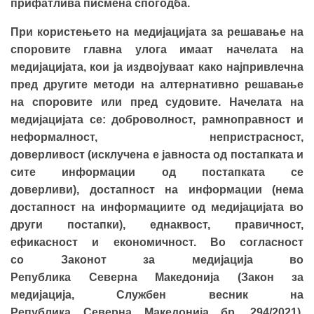
прифатлива писмена спогодба.
При користењето на медијацијата за решавање на
споровите главна улога имаат начелата на
медијацијата,
ко
и
ја издвојуваат како
нај
привлечна
пред
другите
методи на алтернативно решавање
на споровите или пред судовите. Начелата на
медијација
та
се: доброволност, рамноправност и
неформалност, непристрасност,
доверливост
(исклучена е јавноста од постапката и
сите информации од постапката се
доверливи),
достапност на информации
(нема
достапност на информациите од медијацијата во
други постапки)
, еднаквост, правичност,
ефикасност и економичност.
Во согласност
со Законот за медијација во
Република Северна Македонија (Закон за
медијација, Службен весник на
Република Северна Мaкедонија бр. 294/2021),