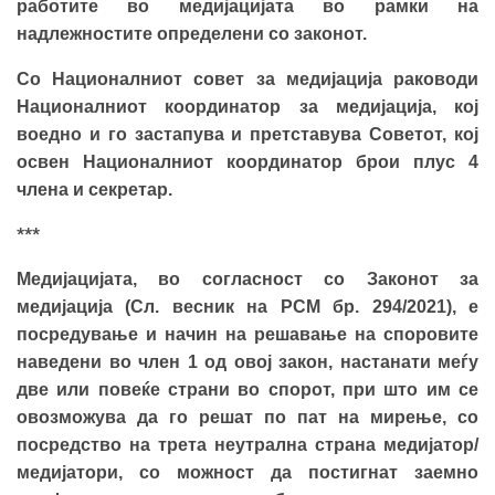
работите во медијацијата во рамки на
надлежностите определени со законот.
Со Националниот совет за медијација раководи
Националниот координатор за медијација, кој
воедно и го застапува и претставува Советот, кој
освен Националниот координатор брои плус 4
члена и секретар.
***
Медијацијата, во согласност со Законот за
медијација (Сл. весник на РСМ бр. 294/2021), е
посредување и начин на решавање на споровите
наведени во член 1 од овој закон, настанати меѓу
две или повеќе страни во спорот, при што им се
овозможува да го решат по пат на мирење, со
посредство на трета неутрална страна медијатор/
медијатори, со можност да постигнат заемно