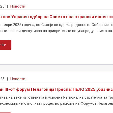
025
|
Новости
н нов Управен одбор на Советот на странски инвест
оември 2025 година, во Скопје се одржа редовното Собрание на
ите-членки дискутираа за приоритетите во унапредувањето на и
еќе
025
|
Новости
н III-от форум Пелагонија Преспа: ПЕЛО 2025 „бизнис
тива на веќе изготвената и усвоена Регионална стратегија за т
економија - и отпочнат процес во рамките на Форумот Пелагониј