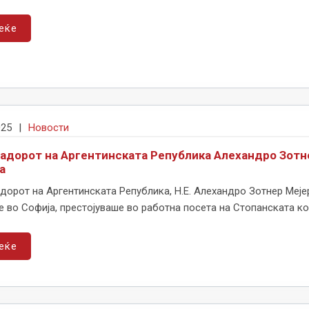
еќе
025
|
Новости
адорот на Аргентинската Република Алехандро Зотне
а
орот на Аргентинската Република, Н.Е. Алехандро Зотнер Меје
 во Софија, престојуваше во работна посета на Стопанската ко
еќе