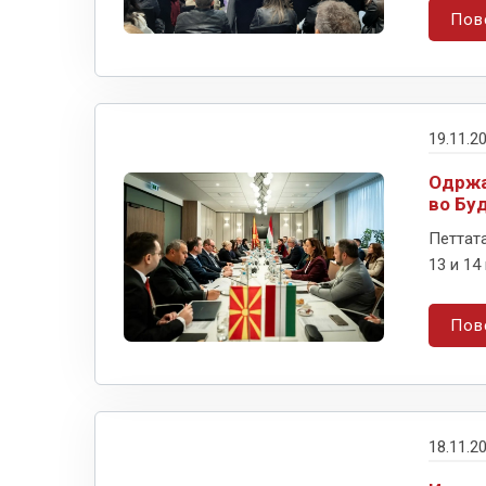
Пов
19.11.2
Одржа
во Бу
Петтат
13 и 14
Пов
18.11.2