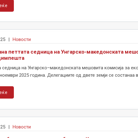
еќе
025
|
Новости
на петтата седница на Унгарско-македонската мешо
димпешта
а седница на Унгарско–македонската мешовита комисија за ек
 ноември 2025 година. Делегациите од двете земји се состанаа во
еќе
025
|
Новости