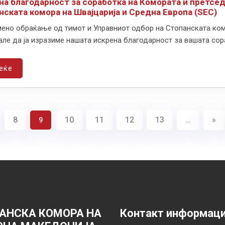
на благодарност за соработка на Комората и претсед
нската комора на Швајцарија и Средна Европа (SEC)
мено обраќање од тимот и Управниот одбор на Стопанската комо
але да ја изразиме нашата искрена благодарност за вашата сора
еќе
8
10
11
12
13
…
»
9
АНСКА КОМОРА НА
Контакт информац