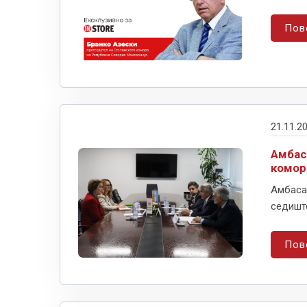
Пов
21.11.2
Амбас
комор
Амбасад
седиште
Пов