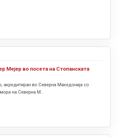
р Мејер во посета на Стопанската
р, акредитиран во Северна Македонија со
мора на Северна М...