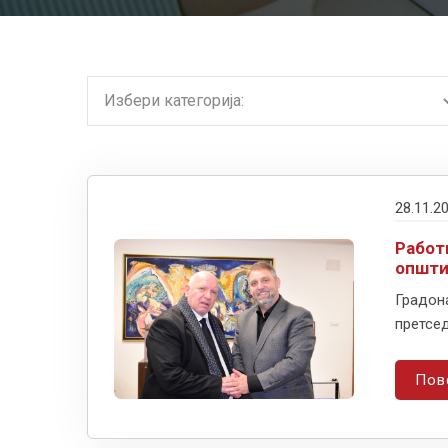
28.11.2
Работ
општи
Градон
претсед
Пов