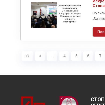
Искре
Стопа
Во пис
„Би сак
Пов
««
«
…
4
5
6
7
СТОП