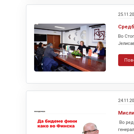
25.11.2
Средб
Во Сто
Јелисав
Пов
24.11.2
Мисли
Во ред
генерал