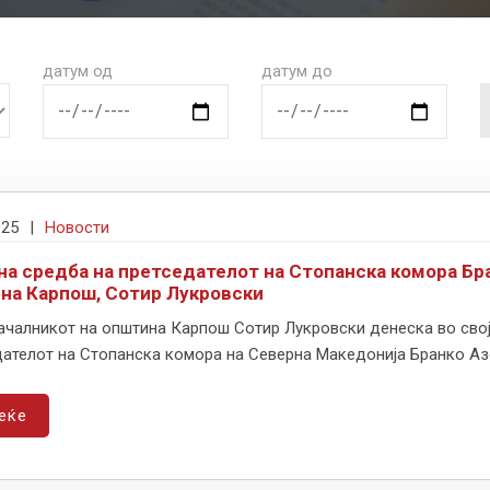
датум од
датум до
025
|
Новости
на средба на претседателот на Стопанска комора Бр
на Карпош, Сотир Лукровски
ачалникот на општина Карпош Сотир Лукровски денеска во свој
ателот на Стопанска комора на Северна Македонија Бранко Азес
еќе