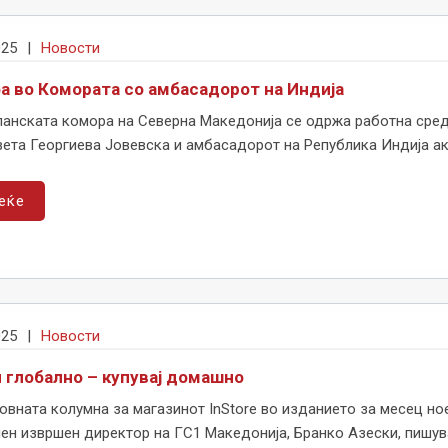
025
|
Новости
а во Комората со амбасадорот на Индија
панската комора на Северна Македонија се одржа работна сред
ета Георгиева Јовевска и амбасадорот на Република Индија акр
еќе
025
|
Новости
 глобално – купувај домашно
овната колумна за магазинот InStore во изданието за месец но
ен извршен директор на ГС1 Македонија, Бранко Азески, пишува