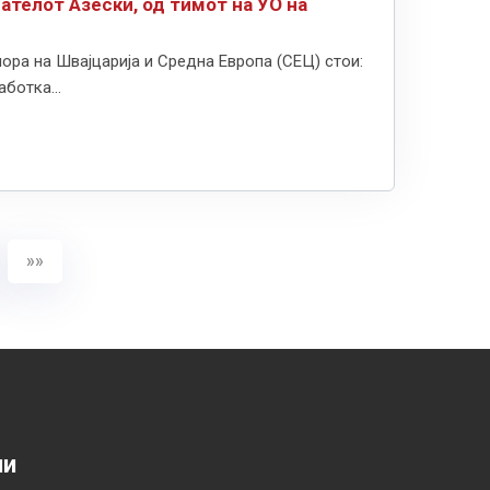
ателот Азески, од тимот на УО на
ра на Швајцарија и Средна Европа (СЕЦ) стои:
ботка...
»»
ии