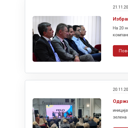
21.11.2
Избра
На 20 н
компани
Пов
20.11.2
Одржа
иниција
зелена 