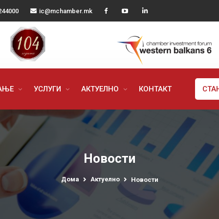
244000
ic@mchamber.mk
РАЊЕ
УСЛУГИ
АКТУЕЛНО
КОНТАКТ
СТА
Новости
Дома
Актуелно
Новости