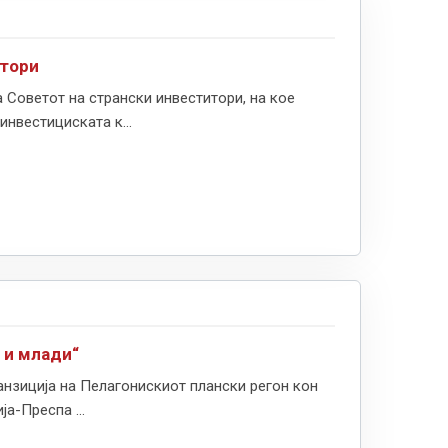
итори
 Советот на странски инвеститори, на кое
нвестициската к...
 и млади“
ранзиција на Пелагонискиот плански регон кон
а-Преспа ...