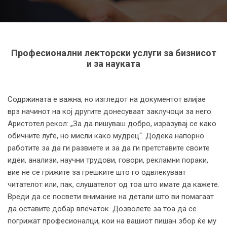
Професионални лекторски услуги за бизнисот
и за науката
Содржината е важна, но изгледот на документот влијае
врз начинот на кој другите донесуваат заклучоци за него.
Аристотел рекол: „За да пишуваш добро, изразувај се како
обичните луѓе, но мисли како мудрец“. Додека напорно
работите за да ги развиете и за да ги претставите своите
идеи, анализи, научни трудови, говори, рекламни пораки,
вие не се грижите за грешките што го одвлекуваат
читателот или, пак, слушателот од тоа што имате да кажете.
Вреди да се посвети внимание на детали што ви помагаат
да оставите добар впечаток. Дозволете за тоа да се
погрижат професионалци, кои на вашиот пишан збор ќе му