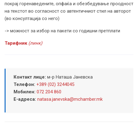
покрај горенаведените, опфаќа и обезбедување проодност
на текстот во согласност со автентичниот стил на авторот
(во консултација со него)
-> можност за избор на пакети со годишни претплати
Тарифник
(линк)
Контакт лице:
м-р Наташа Јаневска
Телефон:
+389 (02) 3244045
Мобилен:
072 204 860
Е-адреса:
natasa.janevska@mchamber.mk