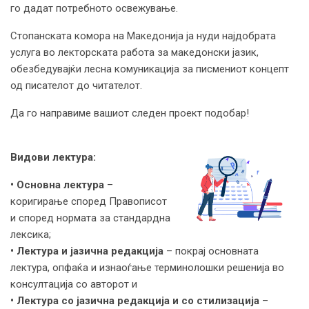
го дадат потребното освежување.
Стопанската комора на Македонија ја нуди најдобрата
услуга во лекторската работа за македонски јазик,
обезбедувајќи лесна комуникација за писмениот концепт
од писателот до читателот.
Да го направиме вашиот следен проект подобар!
Видови лектура:
• Основна лектура
–
коригирање според Правописот
и според нормата за стандардна
лексика;
• Лектура и јазична редакција
– покрај основната
лектура, опфаќа и изнаоѓање терминолошки решенија во
консултација со авторот и
• Лектура со јазична редакција и со стилизација
–