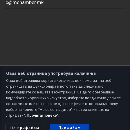
ic@mchamber.mk
Оваа веб страница употребува колачиња
Оваа веб-страница користи колачиња кои помагаат на веб-
страницата да функционира и исто така да следи како
комуницирате со нашата веб-страница. За да го обезбедиме
најдоброто корисничко искуство, изберете поединечно дали се
согласувате или не со секое од специфичните колачиња преку
избор на копчето "Не се согласувам" и потоа кликнете на
„Прифати“.
Прочитај повеќе'
.
Copyright © 2026 Developed by
Unet
. All rights reserved.
Политика за приватност
|
Политика за колачиња
Прифаќам
Не прифаќам