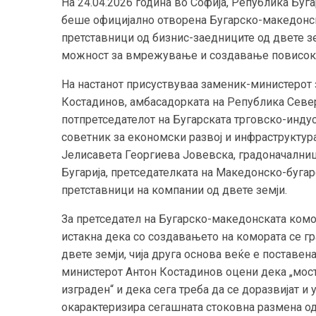
На 24.04.2026 година во Софија, Република Буг
беше официјално отворена Бугарско-македонска
претставници од бизнис-заедниците од двете 
можност за вмрежување и создавање повисоки
На настанот присуствуваа заменик-министерот з
Костадинов, амбасадорката на Република Север
потпретседателот на Бугарската трговско-индус
советник за економски развој и инфраструктур
Јелисавета Георгиева Јовевска, градоначални
Бугарија, претседателката на Македонско-бугар
претставници на компании од двете земји.
За претседател на Бугарско-македонската комо
истакна дека со создавањето на комората се гр
двете земји, чија друга основа веќе е поставе
министерот Антон Костадинов оцени дека „мост
изграден“ и дека сега треба да се доразвијат и 
окарактеризира сегашната стоковна размена од 