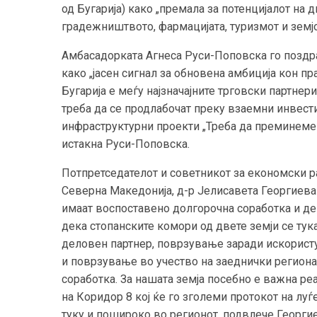
од Бугарија) како „премала за потенцијалот на 
градежништвото, фармацијата, туризмот и земјо
Амбасадорката Агнеса Руси-Поповска го поздр
како „јасен сигнал за обновена амбиција кон пр
Бугарија е меѓу најзначајните трговски партне
треба да се продлабочат преку взаемни инвест
инфраструктурни проекти „Треба да преминеме 
истакна Руси-Поповска.
Потпретседателот и советникот за економски р
Северна Македонија, д-р Јелисавета Георгиева
имаат воспоставено долгорочна соработка и дек
дека стопанските комори од двете земји се тук
деловен партнер, поврзување заради искористу
и поврзување во учество на заеднички региона
соработка. За нашата земја посебно е важна ре
на Коридор 8 кој ќе го зголеми протокот на луѓ
туку и пошироко во регионот, подвлече Георги