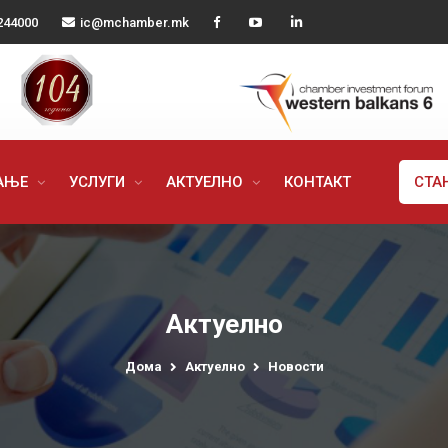
244000
ic@mchamber.mk
РАЊЕ
УСЛУГИ
АКТУЕЛНО
КОНТАКТ
СТА
Актуелно
Дома
Актуелно
Новости