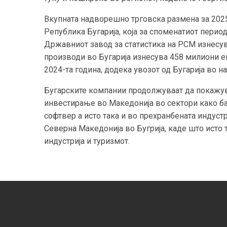
Вкупната надворешно трговска размена за 202
Република Бугарија, која за споменатиот период
Државниот завод за статистика на РСМ изнесу
производи во Бугарија изнесува 458 милиони е
2024-та година, додека увозот од Бугарија во н
Бугарските компании продолжуваат да покажува
инвестирање во Македонија во сектори како бан
софтвер а исто така и во прехранбената индустр
Северна Македонија во Бугрија, каде што исто
индустрија и туризмот.