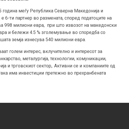
5 година меѓу Република Северна Македонија и
 е 6-ти партнер во размената, според податоците на
ва 998 милиони евра, при што извозот на македонски
вра и бележи 4.5 % зголемување во споредба со
ашата земја изнесува 540 милиони евра.
ат голем интерес, вклучително и интересот за
карство, металургија, технологии, комуникации,
ија и трговскиот сектор,. Активни се и компаниите од
 така има инвестиции претежно во прехранбената