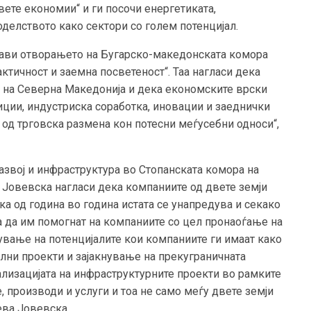
двете економии“ и ги посочи енергетиката,
делството како сектори со голем потенцијал.
ави отворањето на Бугарско-македонската комора
актичност и заемна посветеност“. Таа нагласи дека
ри на Северна Македонија и дека економските врски
иции, индустриска соработка, иновации и заеднички
од трговска размена кон потесни меѓусебни односи“,
азвој и инфраструктура во Стопанската комора на
 Јовевска нагласи дека компаниите од двете земји
а од година во година истата се унапредува и секако
а да им помогнат на компаниите со цел пронаоѓање на
вање на потенцијалите кои компаниите ги имаат како
лни проекти и зајакнување на прекуграничната
ализацијата на инфраструктурните проекти во рамките
е, производи и услуги и тоа не само меѓу двете земји
ева Јовевска.