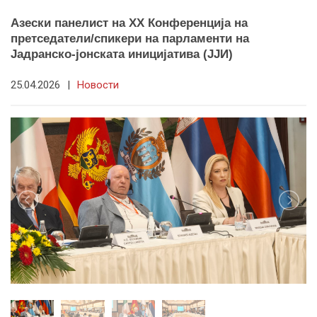
Азески панелист на XX Конференција на
претседатели/спикери на парламенти на
Јадранско-јонската иницијатива (ЈЈИ)
25.04.2026
|
Новости