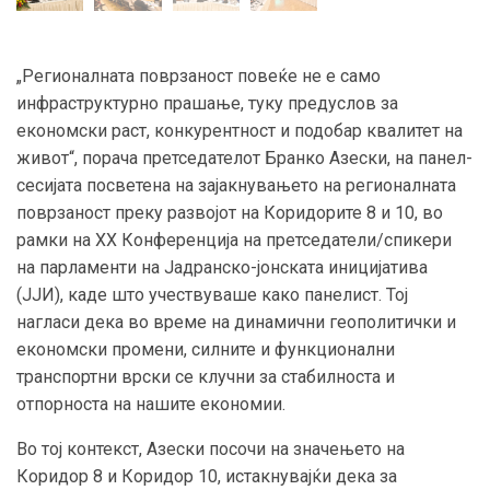
„Регионалната поврзаност повеќе не е само
инфраструктурно прашање, туку предуслов за
економски раст, конкурентност и подобар квалитет на
живот“, порача претседателот Бранко Азески, на панел-
сесијата посветена на зајакнувањето на регионалната
поврзаност преку развојот на Коридорите 8 и 10, во
рамки на XX Конференција на претседатели/спикери
на парламенти на Јадранско-јонската иницијатива
(ЈЈИ), каде што учествуваше како панелист. Тој
нагласи дека во време на динамични геополитички и
економски промени, силните и функционални
транспортни врски се клучни за стабилноста и
отпорноста на нашите економии.
Во тој контекст, Азески посочи на значењето на
Коридор 8 и Коридор 10, истакнувајќи дека за