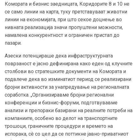
Комората и бизнис заедницата, Коридорите 8 и 10 не
се само линии на карта, туку претставуваат животни
линии на економијата, при што секое доцнење во
нивната реализација значи пропуштени можности,
намалена конкурентност и ограничен пристап до
пазари.
Азески потенцираше дека инфраструктурната
поврзаност е јасно дефинирана како еден од клучните
столбови во стратешките документи на Комората и
подвлече дека во изминатиот период се реализирани
бројни активности за унапредување на регионалната
соработка. „Организиравме бројни регионални
конференции и бизнис-форуми, подготвувавме
анализи и препораки базирани на реалните потреби на
компаниите, особено во делот на транспортните
трошоци, граничните процедури и времето на
испорака, сè со цел да се поттикне јавно-приватниот