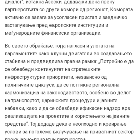
дијалог“, истакна Азески, додавајќи дека преку
партнерствата со други комори од регионот, Комората
активно се залага за усогласен пристап и заедничко
застапување пред европските институции и
меѓународните финансиски организации.
Во своето обраќање, тој ја нагласи и улогата на
парламентите како клучни двигатели во создавањето
стабилна и предвидлива правна рамка: „Потребно е да
се обезбеди континуитет на стратешките
инфраструктурни приоритети, независно од
политичките циклуси, да се поттикне регионална
хармонизација на законодавството, особено во делот
на транспортот, царинските процедури и јавните
набавки, како и да се обезбеди ефикасен надзор врз
реализацијата на проектите и користењето на јавните
средства“. Тој додаде дека е неопходно и креирање
услови за поголемо вклучување на приватниот сектор
преку јавно-приватни партнерства.