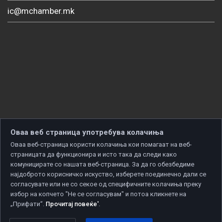
ic@mchamber.mk
Оваа веб страница употребува колачиња
Оваа веб-страница користи колачиња кои помагаат на веб-
страницата да функционира и исто така да следи како
комуницирате со нашата веб-страница. За да го обезбедиме
најдоброто корисничко искуство, изберете поединечно дали се
согласувате или не со секое од специфичните колачиња преку
избор на копчето "Не се согласувам" и потоа кликнете на
„Прифати“.
Прочитај повеќе'
.
Copyright © 2026 Developed by
Unet
. All rights reserved.