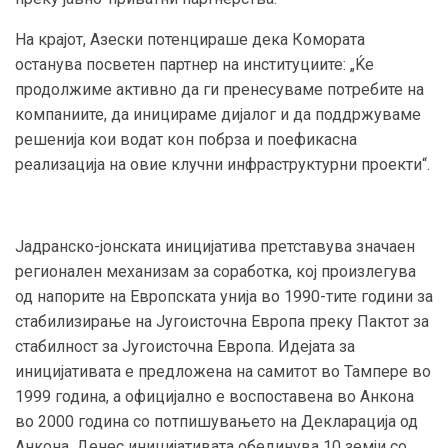
На крајот, Азески потенцираше дека Комората
останува посветен партнер на институциите: „Ќе
продолжиме активно да ги пренесуваме потребите на
компаниите, да иницираме дијалог и да поддржуваме
решенија кои водат кон побрза и поефикасна
реализација на овие клучни инфраструктурни проекти“.
Јадранско-јонската иницијатива претставува значаен
регионален механизам за соработка, кој произлегува
од напорите на Европската унија во 1990-тите години за
стабилизирање на Југоисточна Европа преку Пактот за
стабилност за Југоисточна Европа. Идејата за
иницијативата е предложена на самитот во Тампере во
1999 година, а официјално е воспоставена во Анкона
во 2000 година со потпишувањето на Декларација од
Анкона. Денес иницијативата обединува 10 земји со