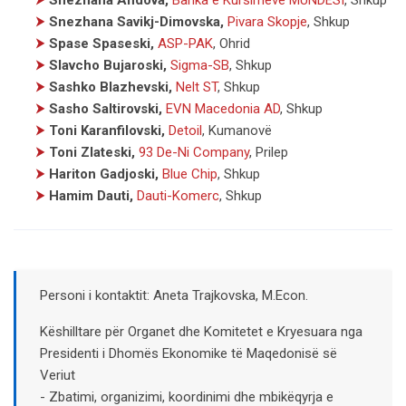
⮞
Snezhana Savikj-Dimovska,
Pivara Skopje
, Shkup
⮞
Spase Spaseski,
ASP-PAK
, Ohrid
⮞
Slavcho Bujaroski,
Sigma-SB
, Shkup
⮞
Sashko Blazhevski,
Nelt ST
, Shkup
⮞
Sasho Saltirovski,
EVN Macedonia AD
, Shkup
⮞
Toni Karanfilovski,
Detoil
, Kumanovë
⮞
Toni Zlateski,
93 De-Ni Company
, Prilep
⮞
Hariton Gadjoski,
Blue Chip
, Shkup
⮞
Hamim Dauti,
Dauti-Komerc
, Shkup
Personi i kontaktit: Aneta Trajkovska, M.Econ.
Këshilltare për Organet dhe Komitetet e Kryesuara nga
Presidenti i Dhomës Ekonomike të Maqedonisë së
Veriut
- Zbatimi, organizimi, koordinimi dhe mbikëqyrja e