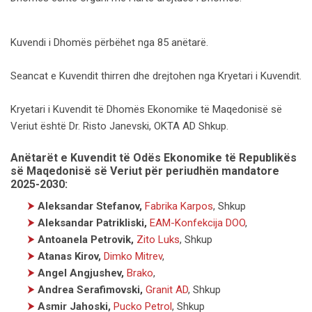
Kuvendi i Dhomës përbëhet nga 85 anëtarë.
Seancat e Kuvendit thirren dhe drejtohen nga Kryetari i Kuvendit.
Kryetari i Kuvendit të Dhomës Ekonomike të Maqedonisë së
Veriut është Dr. Risto Janevski, OKTA AD Shkup.
Anëtarët e Kuvendit të Odës Ekonomike të Republikës
së Maqedonisë së Veriut për periudhën mandatore
2025-2030:
⮞
Aleksandar Stefanov,
Fabrika Karpos
, Shkup
⮞
Aleksandar Patrikliski,
EAM-Konfekcija DOO
,
⮞
Antoanela Petrovik,
Zito Luks
, Shkup
⮞
Atanas Kirov,
Dimko Mitrev
,
⮞
Angel Angjushev,
Brako
,
⮞
Andrea Serafimovski,
Granit AD
, Shkup
⮞
Asmir Jahoski,
Pucko Petrol
, Shkup