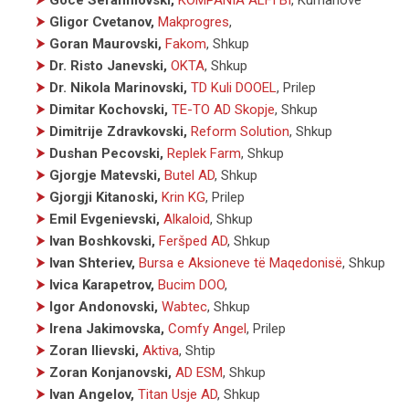
⮞
Gligor Cvetanov,
Makprogres
,
⮞
Goran Maurovski,
Fakom
, Shkup
⮞
Dr. Risto Janevski,
OKTA
, Shkup
⮞
Dr. Nikola Marinovski,
TD Kuli DOOEL
, Prilep
⮞
Dimitar Kochovski,
TE-TO AD Skopje
, Shkup
⮞
Dimitrije Zdravkovski,
Reform Solution
, Shkup
⮞
Dushan Pecovski,
Replek Farm
, Shkup
⮞
Gjorgje Matevski,
Butel AD
, Shkup
⮞
Gjorgji Kitanoski,
Krin KG
, Prilep
⮞
Emil Evgenievski,
Alkaloid
, Shkup
⮞
Ivan Boshkovski,
Feršped AD
, Shkup
⮞
Ivan Shteriev,
Bursa e Aksioneve të Maqedonisë
, Shkup
⮞
Ivica Karapetrov,
Bucim DOO
,
⮞
Igor Andonovski,
Wabtec
, Shkup
⮞
Irena Jakimovska,
Comfy Angel
, Prilep
⮞
Zoran Ilievski,
Aktiva
, Shtip
⮞
Zoran Konjanovski,
AD ESM
, Shkup
⮞
Ivan Angelov,
Titan Usje AD
, Shkup