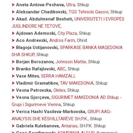
⮞
Aneta Antova-Pesheva,
Ultra
, Shkup
⮞
Aleksandar Chadikovski,
TGS Tehnicki Gasovi
, Shkup
⮞
Akad. Abdulmenaf Bexheti,
UNIVERSITETI I EVROPËS
JUGLINDORE NË TETOVË
,
⮞
Ajdovan Ademoski,
City Plaza
, Shkup
⮞
Aco Andrevski,
Andros Farm
, Ohrid
⮞
Blagoja Ustijanovski,
SPARKASE BANKA MAQEDONIA
SHA SHKUP
, Shkup
⮞
Borjan Borozanov,
Johnson Mattie
, Shkup
⮞
Branko Rafajlovski,
ABC
, Shkup
⮞
Vase Mitev,
SERRA HAMZALI
,
⮞
Vladimir Gramatikov,
TAV MAKEDONIA
, Shkup
⮞
Vesna Petrovska,
Okitex
, Shkup
⮞
Vesna Gjorçeva,
SIGURIMET MAKEDONIA AD Shkup -
Grupi i Sigurimeve Vienna
, Shkup
⮞
Verica Haxhi Vasileva-Markovska,
GRUPI AAG-
ANALYSIS DHE KËSHILLTARËVE SH.P.K.
, Shkup
⮞
Gabriela Kulebanova,
Antarias
, SH.P.K. Shkup
⮞
Goce Serafimovski,
KOMPANIA ALFI BI
, Kumanovë