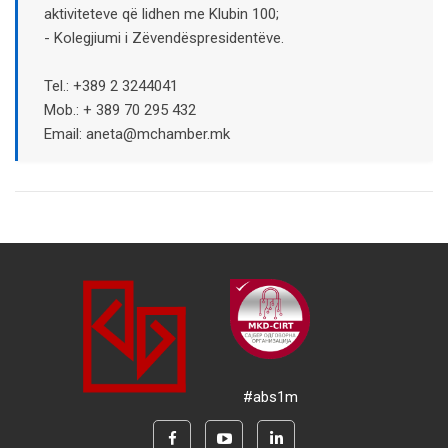
aktiviteteve që lidhen me Klubin 100;
- Kolegjiumi i Zëvendëspresidentëve.
Tel.: +389 2 3244041
Mob.: + 389 70 295 432
Email: aneta@mchamber.mk
#abs1m