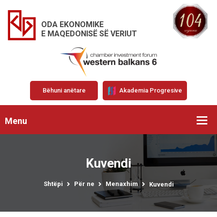
ODA EKONOMIKE
E MAQEDONISË SË VERIUT
Bëhuni anëtare
Akademia Progresive
Menu
Kuvendi
Shtëpi
Për ne
Menaxhim
Kuvendi