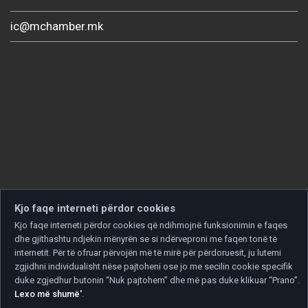
ic@mchamber.mk
Kjo faqe interneti përdor cookies
Kjo faqe interneti përdor cookies që ndihmojnë funksionimin e faqes
dhe gjithashtu ndjekin mënyrën se si ndërveproni me faqen tonë të
internetit. Për të ofruar përvojën më të mirë për përdoruesit, ju lutemi
zgjidhni individualisht nëse pajtoheni ose jo me secilin cookie specifik
duke zgjedhur butonin “Nuk pajtohem” dhe më pas duke klikuar “Prano”.
Lexo më shumë'
.
Copyright © 2026 Developed by
Unet
. All rights reserved.