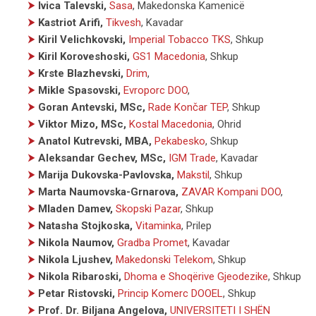
⮞
Ivica Talevski,
Sasa
, Makedonska Kamenicë
⮞
Kastriot Arifi,
Tikvesh
, Kavadar
⮞
Kiril Velichkovski,
Imperial Tobacco TKS
, Shkup
⮞
Kiril Koroveshoski,
GS1 Macedonia
, Shkup
⮞
Krste Blazhevski,
Drim
,
⮞
Mikle Spasovski,
Evroporc DOO
,
⮞
Goran Antevski, MSc,
Rade Končar TEP
, Shkup
⮞
Viktor Mizo, MSc,
Kostal Macedonia
, Ohrid
⮞
Anatol Kutrevski, MBA,
Pekabesko
, Shkup
⮞
Aleksandar Gechev, MSc,
IGM Trade
, Kavadar
⮞
Marija Dukovska-Pavlovska,
Makstil
, Shkup
⮞
Marta Naumovska-Grnarova,
ZAVAR Kompani DOO
,
⮞
Mladen Damev,
Skopski Pazar
, Shkup
⮞
Natasha Stojkoska,
Vitaminka
, Prilep
⮞
Nikola Naumov,
Gradba Promet
, Kavadar
⮞
Nikola Ljushev,
Makedonski Telekom
, Shkup
⮞
Nikola Ribaroski,
Dhoma e Shoqërive Gjeodezike
, Shkup
⮞
Petar Ristovski,
Princip Komerc DOOEL
, Shkup
⮞
Prof. Dr. Biljana Angelova,
UNIVERSITETI I SHËN