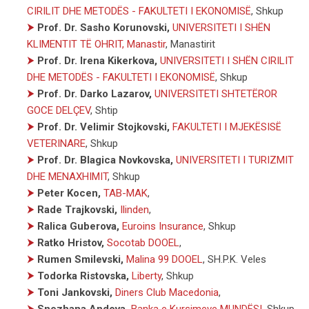
CIRILIT DHE METODËS - FAKULTETI I EKONOMISË
, Shkup
⮞
Prof. Dr. Sasho Korunovski,
UNIVERSITETI I SHËN
KLIMENTIT TË OHRIT, Manastir
, Manastirit
⮞
Prof. Dr. Irena Kikerkova,
UNIVERSITETI I SHËN CIRILIT
DHE METODËS - FAKULTETI I EKONOMISË
, Shkup
⮞
Prof. Dr. Darko Lazarov,
UNIVERSITETI SHTETËROR
GOCE DELÇEV
, Shtip
⮞
Prof. Dr. Velimir Stojkovski,
FAKULTETI I MJEKËSISË
VETERINARE
, Shkup
⮞
Prof. Dr. Blagica Novkovska,
UNIVERSITETI I TURIZMIT
DHE MENAXHIMIT
, Shkup
⮞
Peter Kocen,
TAB-MAK
,
⮞
Rade Trajkovski,
Ilinden
,
⮞
Ralica Guberova,
Euroins Insurance
, Shkup
⮞
Ratko Hristov,
Socotab DOOEL
,
⮞
Rumen Smilevski,
Malina 99 DOOEL
, SH.P.K. Veles
⮞
Todorka Ristovska,
Liberty
, Shkup
⮞
Toni Jankovski,
Diners Club Macedonia
,
⮞
Snezhana Andova,
Banka e Kursimeve MUNDËSI
, Shkup