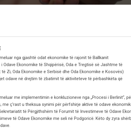
E
eluar nga gjashtë odat ekonomike të rajonit të Ballkanit
i Odave Ekonomike të Shqipërisë, Oda e Tregtisë së Jashtme të
t të Zi, Oda Ekonomike e Serbisë dhe Oda Ekonomike e Kosovës)
et odave në drejtim të zbatimit të aktiviteteve të përbashkëta që
eluar me implementimin e konkluzioneve nga „Procesi i Berlinit“, p
s, me ç’rast u theksua synimi për përfshirje aktive të odave ekonomik
 Sekretariatit të Përgjithshëm të Forumit të Investimeve të Odave Eko
timeve të Odave Ekonomike me seli në Podgoricë. Këto dy zyra shërb
odave.