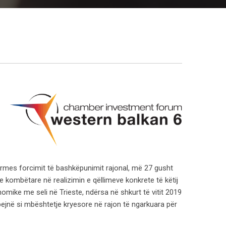
ërmes forcimit të bashkëpunimit rajonal, më 27 gusht
e kombëtare në realizimin e qëllimeve konkrete të këtij
nomike me seli në Trieste, ndërsa në shkurt të vitit 2019
ejnë si mbështetje kryesore në rajon të ngarkuara për