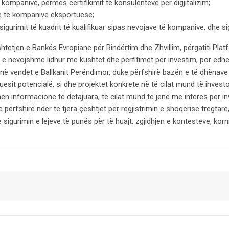
 kompanive, përmes certifikimit të konsulentëve për digjitalizim;
ve të kompanive eksportuese;
 sigurimit të kuadrit të kualifikuar sipas nevojave të kompanive, dhe si
etjen e Bankës Evropiane për Rindërtim dhe Zhvillim, përgatiti Plat
 e nevojshme lidhur me kushtet dhe përfitimet për investim, por edhe 
e në vendet e Ballkanit Perëndimor, duke përfshirë bazën e të dhënave
izuesit potencialë, si dhe projektet konkrete në të cilat mund të inve
 informacione të detajuara, të cilat mund të jenë me interes për inves
ërfshirë ndër të tjera çështjet për regjistrimin e shoqërisë tregtare, 
 sigurimin e lejeve të punës për të huajt, zgjidhjen e kontesteve, kor