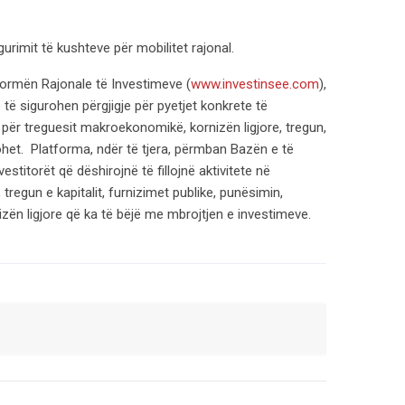
gurimit të kushteve për mobilitet rajonal.
formën Rajonale të Investimeve (
www.investinsee.com
),
të sigurohen përgjigje për pyetjet konkrete të
 për treguesit makroekonomikë, kornizën ligjore, tregun,
stohet. Platforma, ndër të tjera, përmban Bazën e të
titorët që dëshirojnë të fillojnë aktivitete në
tregun e kapitalit, furnizimet publike, punësimin,
nizën ligjore që ka të bëjë me mbrojtjen e investimeve.