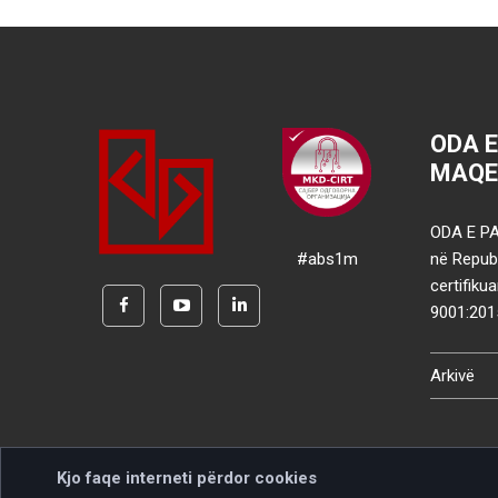
ODA 
MAQE
ODA E PA
#abs1m
në Republ
certifik
9001:201
Arkivë
Kjo faqe interneti përdor cookies