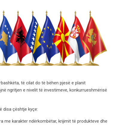
ërbashkëta, të cilat do të bëhen pjesë e planit
jnë ngritjen e nivelit të investimeve, konkurrueshmërisë
 disa çështje kyçe:
ra me karakter ndërkombëtar, krijimit të produkteve dhe