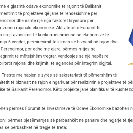
më e gjashtë odave ekonomike të rajonit të Ballkanit
mentimit të projekteve që janë të rëndësishme për
rëndimor dhe është një nga faktorët kryesorë për
r zonën rajonale ekonomike. Aktivitetet e Forumit të
a drejt avancimit të konkurrueshmërisë së ekonomive të
 nga 6 vendet, përmirësimit të klimës së biznesit në rajon dhe
t Perëndimor, por edhe më gjerë, përmes rritjes së
egrimit të mëtejshëm tregtar, vendosjes së një hapësire
itetit rajonal dhe krijimit të agjendës për integrim digjital.
 Trieste me hapjen e zyrës së sekretariatit të përhershëm të
nitetit të biznesit në rajon e ngarkuar për realizimin e projekteve të p
e të Ballkanit Perëndimor. Këto projekte janë planifikuar të kushtëzo
tohen përmes Forumit të Investimeve të Odave Ekonomike bazohen në
oni, përmes pjesëmarrjes së përbashkët në panaire dhe ngjarje të tje
es së përbashkët në tregje të treta;