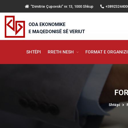
“Dimitrie Çupovski” nr.13, 1000 Shkup
+3892324400
ODA EKONOMIKE
E MAQEDONISË SË VERIUT
SHTËPI
RRETH NESH
FORMAT E ORGANIZ
FOR
Shtëpi