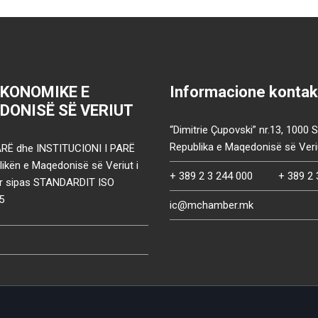
EKONOMIKE E
Informacione kontak
DONISË SË VERIUT
“Dimitrie Çupovski” nr.13, 1000 
Republika e Maqedonisë së Veri
RË dhe INSTITUCIONI I PARË
ikën e Maqedonisë së Veriut i
+ 389 2 3 244 000
+ 389 2 
uar sipas STANDARDIT ISO
5
ic@mchamber.mk