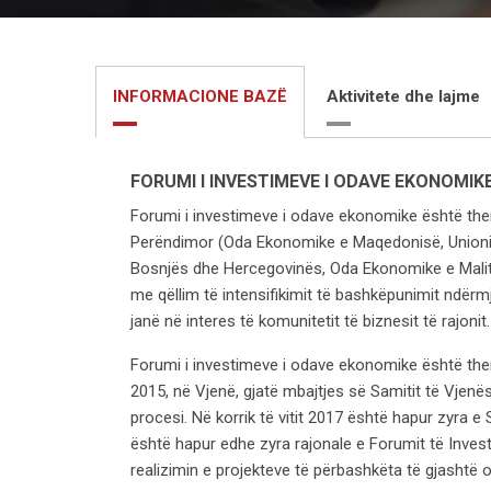
INFORMACIONE BAZË
Aktivitete dhe lajme
FORUMI I INVESTIMEVE I ODAVE EKONOMIK
Forumi i investimeve i odave ekonomike është them
Perëndimor (Oda Ekonomike e Maqedonisë, Unioni 
Bosnjës dhe Hercegovinës, Oda Ekonomike e Mali
me qëllim të intensifikimit të bashkëpunimit ndërmj
janë në interes të komunitetit të biznesit të rajonit.
Forumi i investimeve i odave ekonomike është them
2015, në Vjenë, gjatë mbajtjes së Samitit të Vjenë
procesi. Në korrik të vitit 2017 është hapur zyra e
është hapur edhe zyra rajonale e Forumit të Inves
realizimin e projekteve të përbashkëta të gjashtë 