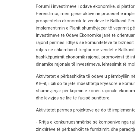
Forumi i investimeve i odave ekonomike, si platfor
Perëndimor, merr pjesë aktive në proceset e imple
prosperitetin ekonomik të vendeve të Ballkanit Pe
implementimin e Planit shumëvjeçar të veprimit pë
Investimeve të Odave Ekonomike janë të orientuar
rajonit përmes lidhjes së komuniteteve të biznesit
rritjes së shkëmbimit tregtar me vendet e Ballkani
bashkëpunimit ekonomik rajonal, promovimit të int
dinamike rajonale të investimeve, lehtësimit të mobil
Aktivitetet e përbashkëta të odave u përmbyllën në
KIF-it, i cili do të jetë mbështetja kryesore e komu
shumëvjeçar për krijimin e zonës rajonale ekonomik
dhe lëvizjes së lirë të fuqisë punëtore.
Aktivitetet përmes projekteve që do të implemen
- Rritja e konkurrueshmërisë së kompanive nga raj
zinxhirëve të përbashkët të furnizimit, dhe paraqitj