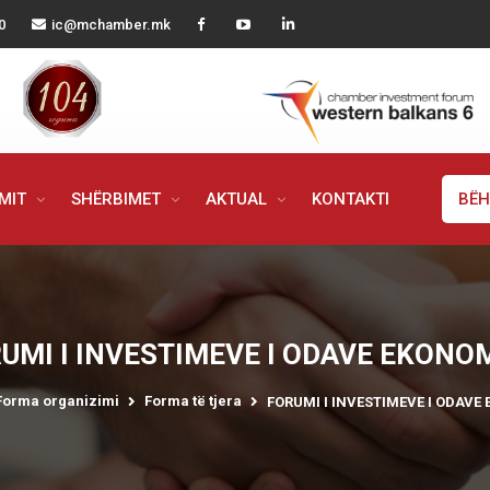
0
ic@mchamber.mk
IMIT
SHËRBIMET
AKTUAL
KONTAKTI
BËH
UMI I INVESTIMEVE I ODAVE EKONO
Forma organizimi
Forma të tjera
FORUMI I INVESTIMEVE I ODAVE