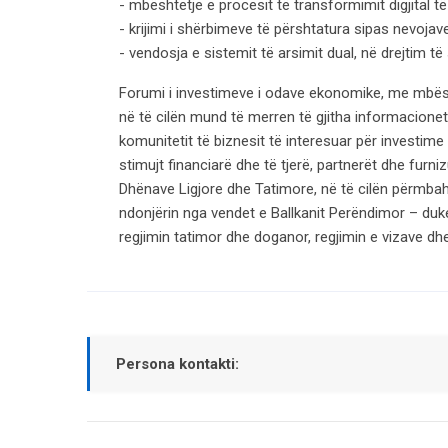
- mbështetje e procesit të transformimit digjital të
- krijimi i shërbimeve të përshtatura sipas nevoja
- vendosja e sistemit të arsimit dual, në drejtim të
Forumi i investimeve i odave ekonomike, me mbësht
në të cilën mund të merren të gjitha informacionet
komunitetit të biznesit të interesuar për investim
stimujt financiarë dhe të tjerë, partnerët dhe furn
Dhënave Ligjore dhe Tatimore, në të cilën përmbahen
ndonjërin nga vendet e Ballkanit Perëndimor – duke p
regjimin tatimor dhe doganor, regjimin e vizave dhe
Persona kontakti: