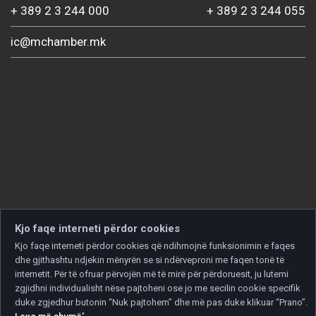
+ 389 2 3 244 000
+ 389 2 3 244 055
ic@mchamber.mk
Kjo faqe interneti përdor cookies
Kjo faqe interneti përdor cookies që ndihmojnë funksionimin e faqes
dhe gjithashtu ndjekin mënyrën se si ndërveproni me faqen tonë të
internetit. Për të ofruar përvojën më të mirë për përdoruesit, ju lutemi
zgjidhni individualisht nëse pajtoheni ose jo me secilin cookie specifik
duke zgjedhur butonin “Nuk pajtohem” dhe më pas duke klikuar “Prano”.