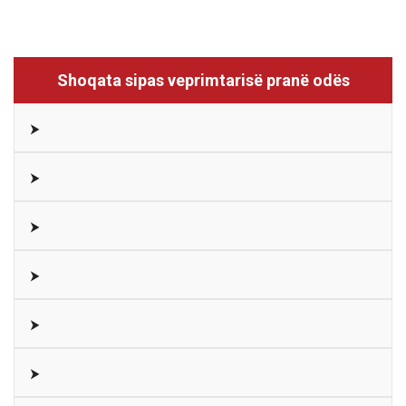
Shoqata sipas veprimtarisë pranë odës
⮞
⮞
⮞
⮞
⮞
⮞