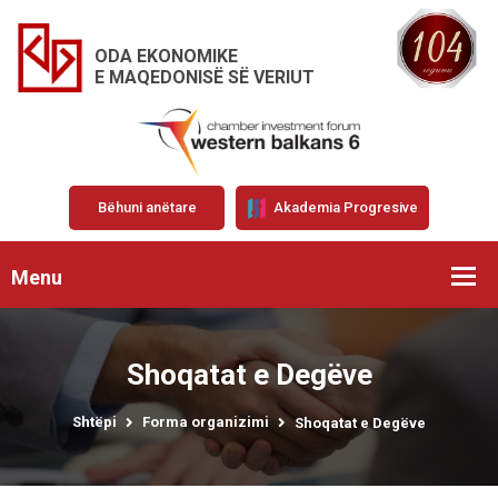
ODA EKONOMIKE
E MAQEDONISË SË VERIUT
Bëhuni anëtare
Akademia Progresive
Menu
Shoqatat e Degëve
Shtëpi
Forma organizimi
Shoqatat e Degëve