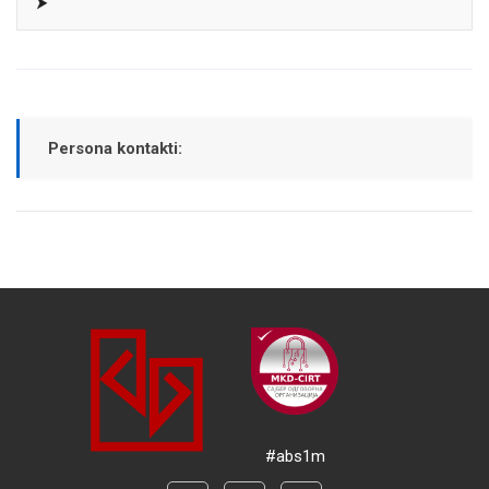
⮞
Persona kontakti:
#abs1m