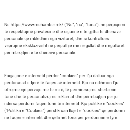
Në https://www.mchamber.mk/ ("Ne", "na", "tona"), ne përpiqemi
të respektojmë privatësinë dhe sigurinë e të gjitha të dhënave
personale që mbledhim nga vizitorët, dhe si kontrollues
veprojmë ekskluzivisht në përputhje me rregullat dhe rregulloret
për mbrojtjen e të dhënave personale.
Faqja jonë e internetit përdor "cookies" për t'ju dalluar nga
përdoruesit e tjerë të faqes së internetit. Kjo na ndihmon t'ju
ofrojmë një përvojë më të mirë, të përmirësojmë shërbimin
tonë dhe të personalizojmë reklamat dhe përmbajtjen për ju
ndërsa përdorni faqen tonë të internetit. Kjo politikë e "cookies"
("Politika e "Cookies") përshkruan llojet e "cookies" që përdorim
në faqen e internetit dhe qëllimet tona për përdorimin e tyre.