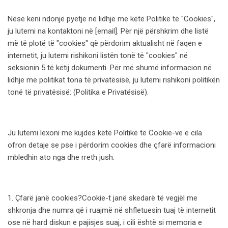
Nëse keni ndonjë pyetje në lidhje me këtë Politikë të "Cookies",
ju lutemi na kontaktoni në [email]. Për një përshkrim dhe listë
më të plotë të "cookies" që përdorim aktualisht në faqen e
internetit, ju lutemi rishikoni listën tonë të "cookies" në
seksionin 5 të këtij dokumenti. Për më shumë informacion në
lidhje me politikat tona të privatësisë, ju lutemi rishikoni politikën
tonë të privatësisë: (Politika e Privatësisë).
Ju lutemi lexoni me kujdes këtë Politikë të Cookie-ve e cila
ofron detaje se pse i përdorim cookies dhe çfarë informacioni
mbledhin ato nga dhe rreth jush.
1. Çfarë janë cookies?Cookie-t janë skedarë të vegjël me
shkronja dhe numra që i ruajmë në shfletuesin tuaj të internetit
ose në hard diskun e pajisjes suaj, i cili është si memoria e