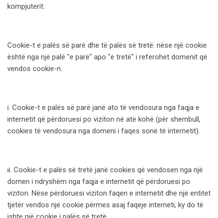
kompjuterit.
Cookie-t e palës së parë dhe të palës së tretë: nëse një cookie
është nga një palë "e parë" apo "e tretë" i referohet domenit që
vendos cookie-n.
i. Cookie-t e palës së parë janë ato të vendosura nga faqja e
internetit që përdoruesi po viziton në atë kohë (për shembull,
cookies të vendosura nga domeni i faqes sonë të internetit).
ii. Cookie-t e palës së tretë janë cookies që vendosen nga një
domen i ndryshëm nga faqja e internetit që përdoruesi po
viziton. Nëse përdoruesi viziton faqen e internetit dhe një entitet
tjetër vendos një cookie përmes asaj faqeje interneti, ky do të
ishte një cookie i palës së tretë.