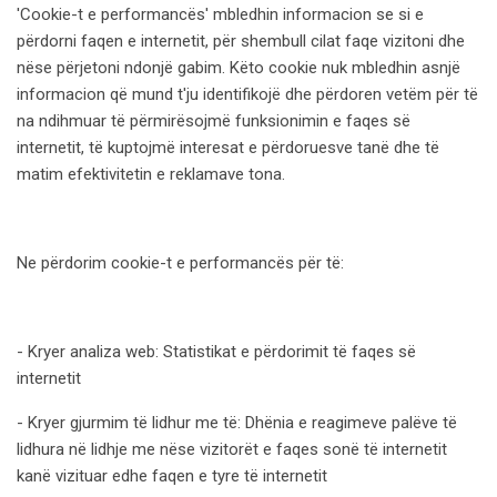
'Cookie-t e performancës' mbledhin informacion se si e
përdorni faqen e internetit, për shembull cilat faqe vizitoni dhe
nëse përjetoni ndonjë gabim. Këto cookie nuk mbledhin asnjë
informacion që mund t'ju identifikojë dhe përdoren vetëm për të
na ndihmuar të përmirësojmë funksionimin e faqes së
internetit, të kuptojmë interesat e përdoruesve tanë dhe të
matim efektivitetin e reklamave tona.
Ne përdorim cookie-t e performancës për të:
- Kryer analiza web: Statistikat e përdorimit të faqes së
internetit
- Kryer gjurmim të lidhur me të: Dhënia e reagimeve palëve të
lidhura në lidhje me nëse vizitorët e faqes sonë të internetit
kanë vizituar edhe faqen e tyre të internetit