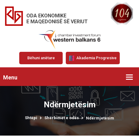
ODA EKONOMIKE
E MAQEDONISË SË VERIUT
Bëhuni anëtare
Akademia Progresive
Menu
Ndërmjetësim
Shtëpi
Shërbimet e odës
Ndërmjetësim