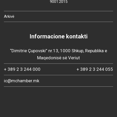
9001:2015
Arkivë
Informacione kontakti
“Dimitrie Çupovski” nr.13, 1000 Shkup, Republika e
Maqedonisë së Veriut
+ 389 2 3 244 000
+ 389 2 3 244 055
ic@mchamber.mk