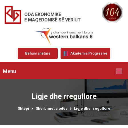
ODA EKONOMIKE
E MAQEDONISË SË VERIUT
Bëhuni anëtare
Akademia Progresive
Menu
Ligje dhe rregullore
Shtëpi
Shërbimet e odës
Ligje dhe rregullore