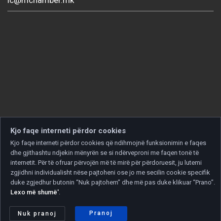
Kjo faqe interneti përdor cookies
Kjo faqe interneti përdor cookies që ndihmojnë funksionimin e faqes
dhe gjithashtu ndjekin mënyrën se si ndërveproni me faqen tonë të
internetit. Për të ofruar përvojën më të mirë për përdoruesit, ju lutemi
zgjidhni individualisht nëse pajtoheni ose jo me secilin cookie specifik
duke zgjedhur butonin “Nuk pajtohem” dhe më pas duke klikuar “Prano”.
Lexo më shumë'
.
Copyright © 2026 Developed by
Unet
. All rights reserved.
Politika e privatësisë
|
Politika e cookies
Pranoj
Nuk pranoj