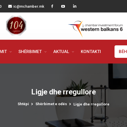
0
ic@mchamber.mk
IMIT
SHËRBIMET
AKTUAL
KONTAKTI
BËH
Ligje dhe rregullore
Shtëpi
Shërbimet e odës
Ligje dhe rregullore