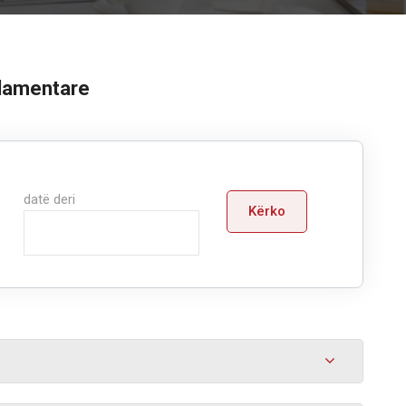
rlamentare
datë deri
Kërko