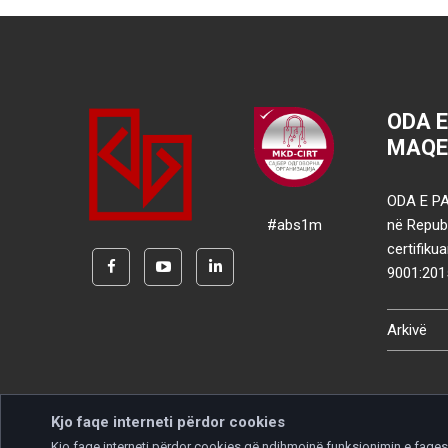
ODA 
MAQE
ODA E PA
#abs1m
në Republ
certifik
9001:201
Arkivë
Kjo faqe interneti përdor cookies
Kjo faqe interneti përdor cookies që ndihmojnë funksionimin e faqes d