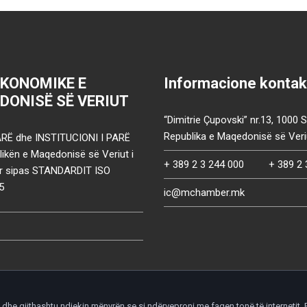
EKONOMIKE E
Informacione kontak
DONISË SË VERIUT
“Dimitrie Çupovski” nr.13, 1000 
Republika e Maqedonisë së Veri
RË dhe INSTITUCIONI I PARË
ikën e Maqedonisë së Veriut i
+ 389 2 3 244 000
+ 389 2 
uar sipas STANDARDIT ISO
5
ic@mchamber.mk
he gjithashtu ndjekin mënyrën se si ndërveproni me faqen tonë të internetit. P