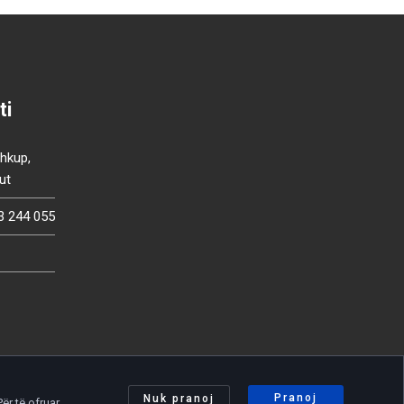
ti
Shkup,
ut
3 244 055
Pranoj
Nuk pranoj
ër të ofruar