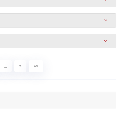
…
»
»»