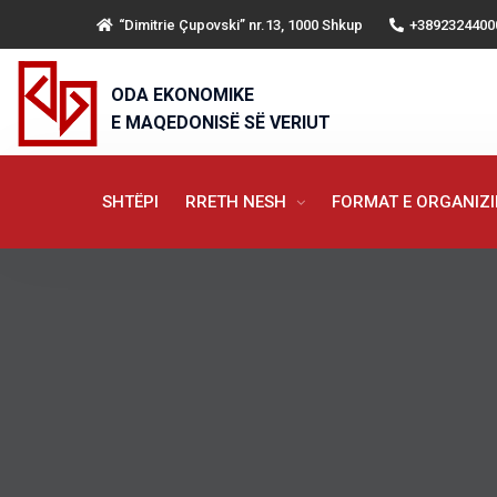
“Dimitrie Çupovski” nr.13, 1000 Shkup
+3892324400
ODA EKONOMIKE
E MAQEDONISË SË VERIUT
SHTËPI
RRETH NESH
FORMAT E ORGANIZ