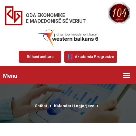
ODA EKONOMIKE
E MAQEDONISË SË VERIUT
Bëhuni anëtare
Akademia Progresive
Menu
Shtëpi
Kalendari i ngjarjeve