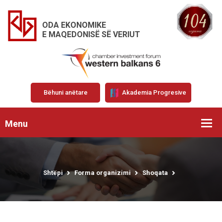
ODA EKONOMIKE
E MAQEDONISË SË VERIUT
Bëhuni anëtare
Akademia Progresive
Menu
Shtëpi
Forma organizimi
Shoqata