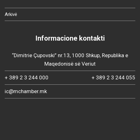
Arkivë
Informacione kontakti
“Dimitrie Çupovski” nr.13, 1000 Shkup, Republika e
Maqedonisë së Veriut
+ 389 2 3 244 000
+ 389 2 3 244 055
ic@mchamber.mk